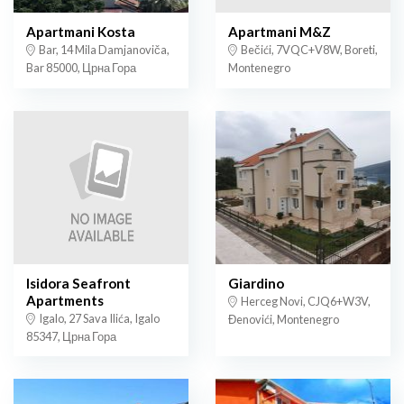
Apartmani Kosta
Apartmani M&Z
Bar, 14 Mila Damjanoviča,
Bečići, 7VQC+V8W, Boreti,
Bar 85000, Црна Гора
Montenegro
Isidora Seafront
Giardino
Apartments
Herceg Novi, CJQ6+W3V,
Igalo, 27 Sava Ilića, Igalo
Đenovići, Montenegro
85347, Црна Гора