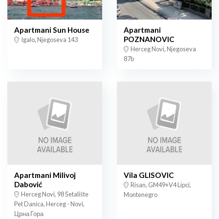
Apartmani Sun House
Apartmani
POZNANOVIC
Igalo, Njegoseva 143
Herceg Novi, Njegoseva
87b
Apartmani Milivoj
Vila GLISOVIC
Dabović
Risan, GM49+V4 Lipci,
Herceg Novi, 98 Šetalište
Montenegro
Pet Danica, Herceg - Novi,
Црна Гора