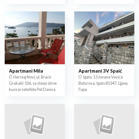
Apartmani Mila
Apartmani 3V Spaić
Herceg Novi, ul. Braće
Igalo, 13 Jovana Vavića
Grakalić 106, sa donje strne
Buturova, Igalo 85347, Црна
kuće je šetelište Pet Danica
Гора