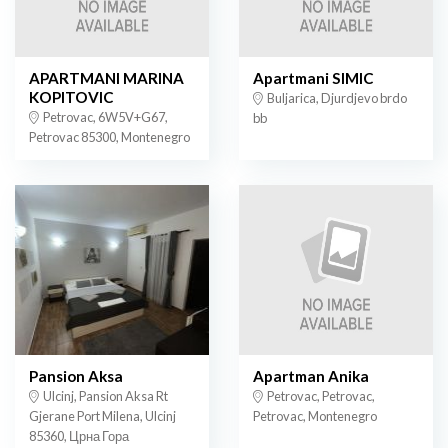
APARTMANI MARINA
Apartmani SIMIC
KOPITOVIC
Buljarica, Djurdjevo brdo
Petrovac, 6W5V+G67,
bb
Petrovac 85300, Montenegro
Pansion Aksa
Apartman Anika
Ulcinj, Pansion Aksa Rt
Petrovac, Petrovac,
Gjerane Port Milena, Ulcinj
Petrovac, Montenegro
85360, Црна Гора