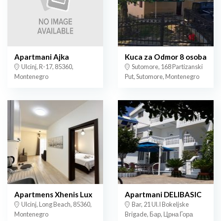
Apartmani Ajka
Kuca za Odmor 8 osoba
Ulcinj, R-17, 85360,
Sutomore, 168 Partizanski
Montenegro
Put, Sutomore, Montenegro
Apartmens Xhenis Lux
Apartmani DELIBASIC
Ulcinj, Long Beach, 85360,
Bar, 21 Ul.I Bokeljske
Montenegro
Brigade, Бар, Црна Гора