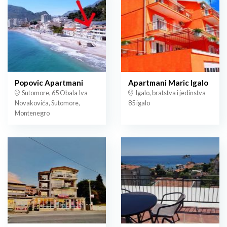
Popovic Apartmani
Apartmani Maric Igalo
Sutomore, 65 Obala Iva
Igalo, bratstva i jedinstva
Novakovića, Sutomore,
85 igalo
Montenegro