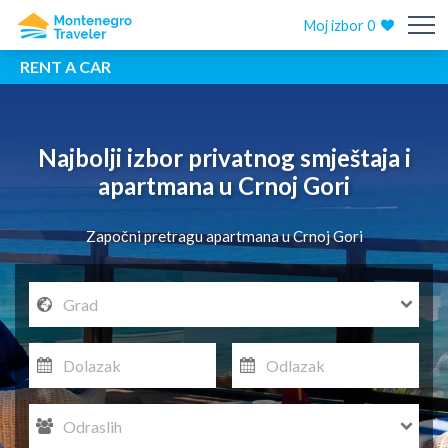
Moj izbor
0
RENT A CAR
Najbolji izbor privatnog smještaja i
apartmana
u Crnoj Gori
Započni pretragu apartmana u Crnoj Gori