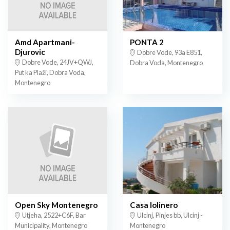
Amd Apartmani-
PONTA 2
Djurovic
Dobre Vode, 93a E851,
Dobre Vode, 24JV+QWJ,
Dobra Voda, Montenegro
Put ka Plaži, Dobra Voda,
Montenegro
Open Sky Montenegro
Casa lolinero
Utjeha, 2522+C6F, Bar
Ulcinj, Pinjes bb, Ulcinj -
Municipality, Montenegro
Montenegro