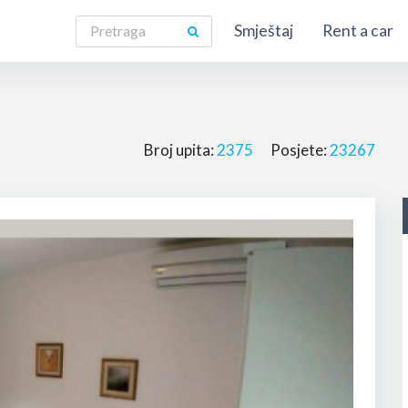
Smještaj
Rent a car
Broj upita:
2375
Posjete:
23267