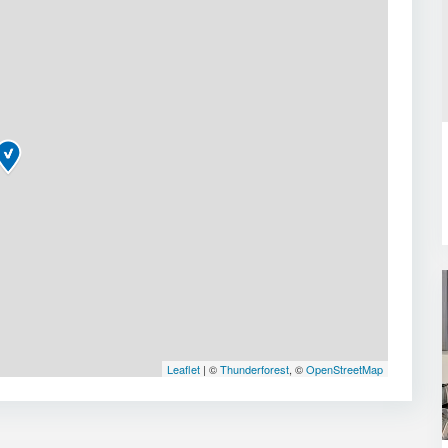
Leaflet
| ©
Thunderforest
, ©
OpenStreetMap