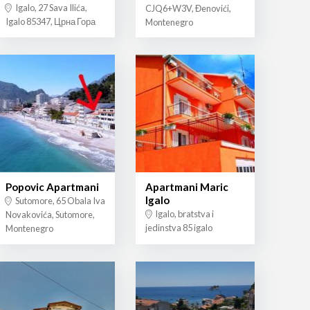
Igalo, 27 Sava Ilića,
CJQ6+W3V, Đenovići,
Igalo 85347, Црна Гора
Montenegro
Popovic Apartmani
Apartmani Maric
Igalo
Sutomore, 65 Obala Iva
Igalo, bratstva i
Novakovića, Sutomore,
jedinstva 85 igalo
Montenegro