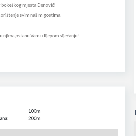
g bokeškog mjesta Đenović!
 korištenje svim našim gostima.
u njima,ostanu Vam u lijepom sijećanju!
100m
ana:
200m