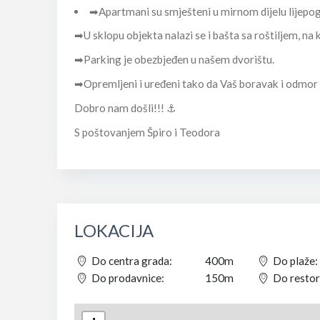
➡Apartmani su smješteni u mirnom dijelu lijepo
➡U sklopu objekta nalazi se i bašta sa roštiljem, na
➡Parking je obezbjeđen u našem dvorištu.
➡Opremljeni i uređeni tako da Vaš boravak i odmor 
Dobro nam došli!!! ⚓
S poštovanjem Špiro i Teodora
LOKACIJA
Do centra grada:
400m
Do plaže:
Do prodavnice:
150m
Do restor