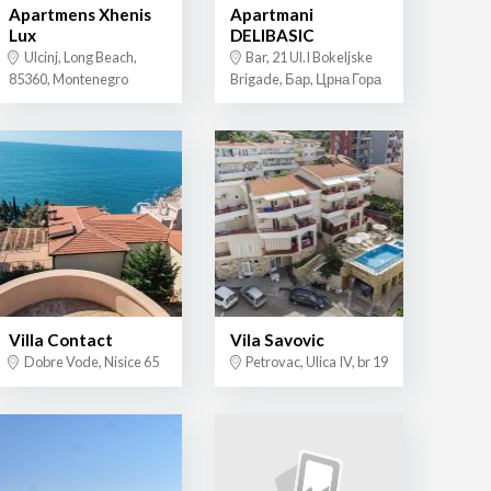
Apartmens Xhenis
Apartmani
Lux
DELIBASIC
Ulcinj, Long Beach,
Bar, 21 Ul.I Bokeljske
85360, Montenegro
Brigade, Бар, Црна Гора
Villa Contact
Vila Savovic
Dobre Vode, Nisice 65
Petrovac, Ulica IV, br 19