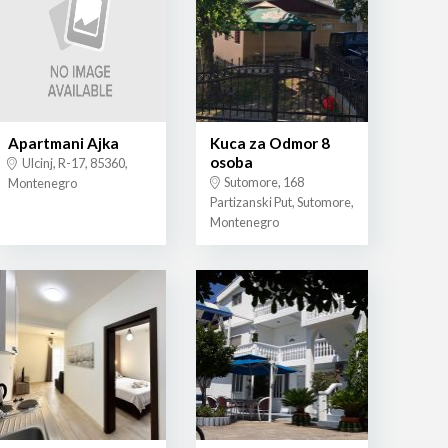
Apartmani Ajka
Kuca za Odmor 8
osoba
Ulcinj, R-17, 85360,
Sutomore, 168
Montenegro
Partizanski Put, Sutomore,
Montenegro