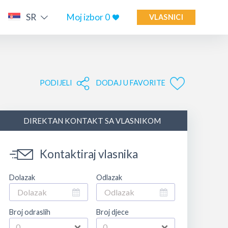
SR
Moj izbor
0
VLASNICI
PODIJELI
DODAJ U FAVORITE
DIREKTAN KONTAKT SA VLASNIKOM
Kontaktiraj vlasnika
Dolazak
Odlazak
Broj odraslih
Broj djece