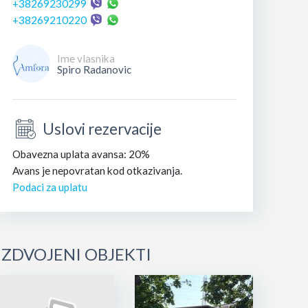
+38269230299
+38269210220
Ime vlasnika
Spiro Radanovic
Uslovi rezervacije
Obavezna uplata avansa: 20%
Avans je nepovratan kod otkazivanja.
Podaci za uplatu
IZDVOJENI OBJEKTI