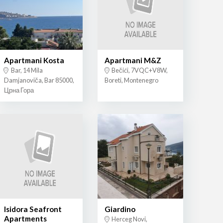
Apartmani Kosta
Apartmani M&Z
Bar, 14 Mila
Bečići, 7VQC+V8W,
Damjanoviča, Bar 85000,
Boreti, Montenegro
Црна Гора
Isidora Seafront
Giardino
Apartments
Herceg Novi,