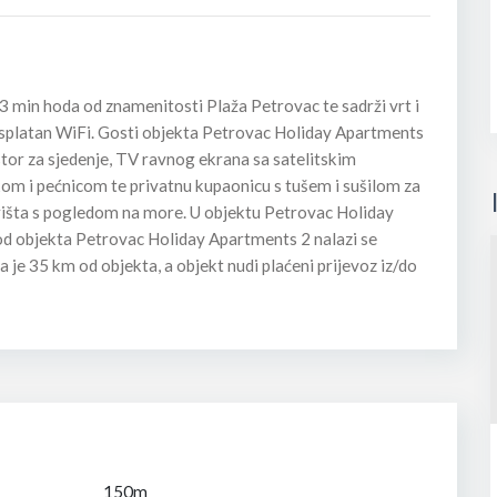
 min hoda od znamenitosti Plaža Petrovac te sadrži vrt i
besplatan WiFi. Gosti objekta Petrovac Holiday Apartments
stor za sjedenje, TV ravnog ekrana sa satelitskim
m i pećnicom te privatnu kupaonicu s tušem i sušilom za
orišta s pogledom na more. U objektu Petrovac Holiday
d objekta Petrovac Holiday Apartments 2 nalazi se
 je 35 km od objekta, a objekt nudi plaćeni prijevoz iz/do
150m