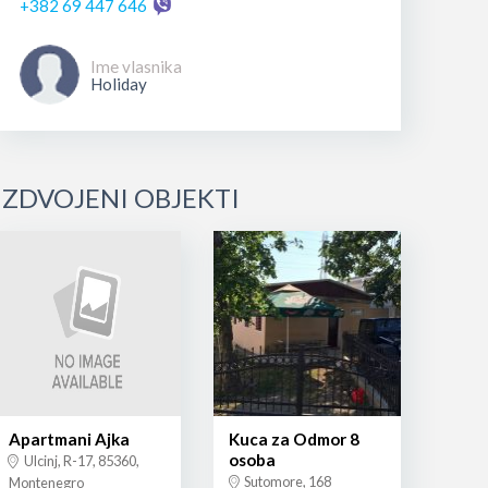
+382 69 447 646
Ime vlasnika
Holiday
IZDVOJENI OBJEKTI
Apartmani Ajka
Kuca za Odmor 8
osoba
Ulcinj, R-17, 85360,
Sutomore, 168
Montenegro