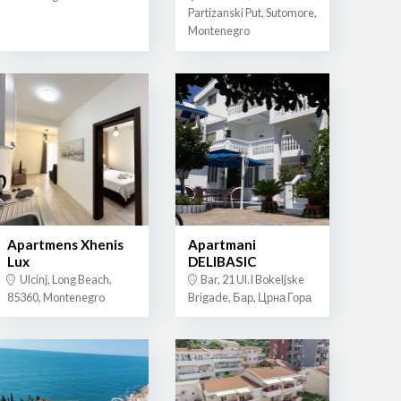
Partizanski Put, Sutomore,
Montenegro
Apartmens Xhenis
Apartmani
Lux
DELIBASIC
Ulcinj, Long Beach,
Bar, 21 Ul.I Bokeljske
85360, Montenegro
Brigade, Бар, Црна Гора