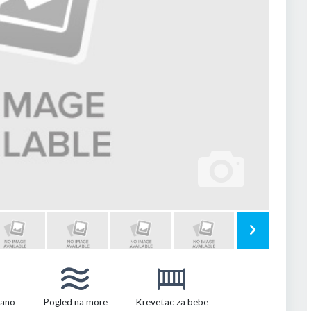
vano
Pogled na more
Krevetac za bebe