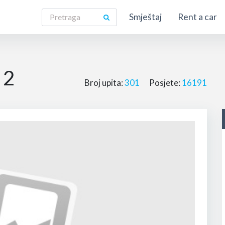
Smještaj
Rent a car
 2
Broj upita:
301
Posjete:
16191