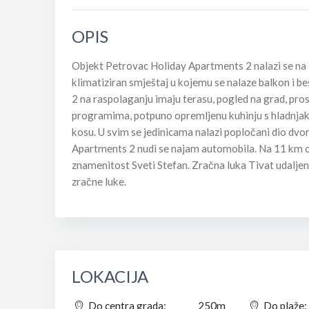
OPIS
Objekt Petrovac Holiday Apartments 2 nalazi se na 3
klimatiziran smještaj u kojemu se nalaze balkon i 
2 na raspolaganju imaju terasu, pogled na grad, pro
programima, potpuno opremljenu kuhinju s hladnjako
kosu. U svim se jedinicama nalazi popločani dio dv
Apartments 2 nudi se najam automobila. Na 11 km o
znamenitost Sveti Stefan. Zračna luka Tivat udaljena
zračne luke.
LOKACIJA
Do centra grada:
250m
Do plaže: