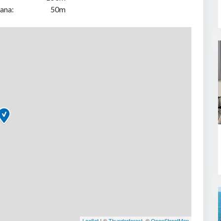
ana:
50m
Leaflet
| ©
Thunderforest
, ©
OpenStreetMap