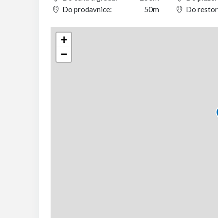
Do prodavnice:
50m
Do restor
+
−