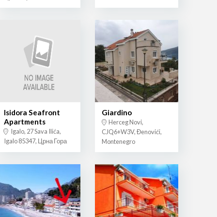
Isidora Seafront
Giardino
Apartments
Herceg Novi,
Igalo, 27 Sava Ilića,
CJQ6+W3V, Đenovići,
Igalo 85347, Црна Гора
Montenegro