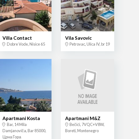
Villa Contact
Vila Savovic
Dobre Vode, Nisice 65
Petrovac, Ulica IV, br 19
Apartmani Kosta
Apartmani M&Z
Bar, 14 Mila
Bečići, 7VQC+V8W,
Damjanoviča, Bar 85000,
Boreti, Montenegro
Црна Гора