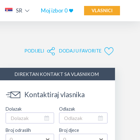
SR
Moj izbor
0
VLASNICI
PODIJELI
DODAJ U FAVORITE
DIREKTAN KONTAKT SA VLASNIKOM
Kontaktiraj vlasnika
Dolazak
Odlazak
Broj odraslih
Broj djece