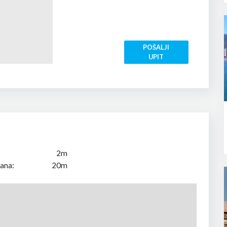
POŠALJI
UPIT
2m
ana:
20m