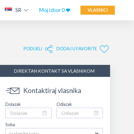
SR
Moj izbor
0
VLASNICI
PODIJELI
DODAJ U FAVORITE
DIREKTAN KONTAKT SA VLASNIKOM
Kontaktiraj vlasnika
Dolazak
Odlazak
Soba