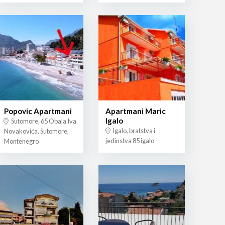
Popovic Apartmani
Apartmani Maric
Igalo
Sutomore, 65 Obala Iva
Igalo, bratstva i
Novakovića, Sutomore,
jedinstva 85 igalo
Montenegro