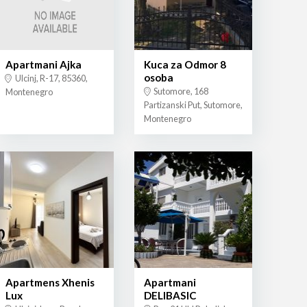
Apartmani Ajka
Kuca za Odmor 8
osoba
Ulcinj, R-17, 85360,
Sutomore, 168
Montenegro
Partizanski Put, Sutomore,
Montenegro
Apartmens Xhenis
Apartmani
Lux
DELIBASIC