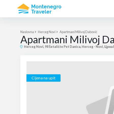
Naslovna
Herceg Novi
Apartmani Milivoj Dabović
Apartmani Milivoj D
Herceg Novi, 98 Šetalište Pet Danica, Herceg - Novi, Црна
Cijena na upit