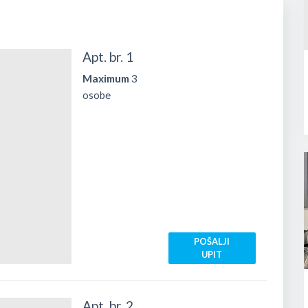
a domaćom i mediteranskom kuhinjom, a u neposrednoj
ran Wine O’Clock, gdje možete uživati u mediteranskim
Apt. br. 1
 je Stari grad udaljen približno 25 minuta lagane šetnje ili
Maximum
3
osobe
VDJE
.
POŠALJI
UPIT
Apt. br. 2