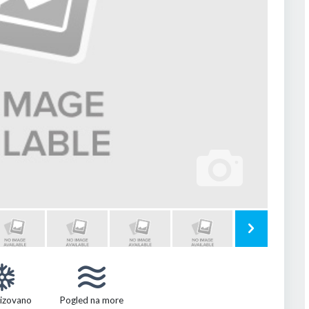
izovano
Pogled na more