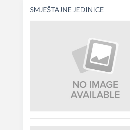
Pored našeg smještaja nalazi se restoran Levant s
blizini, u sklopu marine Lazure Marina, i bar/resto
SMJEŠTAJNE JEDINICE
specijalitetima ili koktelima nakon šetnje uz obalu.
Na oko 10 minuta hoda nalazi se Manastir Savina, dok
10min autom.
Video prikaze apartmana možete pronaći na linku
O
Dobrodošli!
Vaš domaćin, Milivoj Dabović