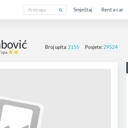
Smještaj
Rent a car
abović
Broj upita:
2155
Posjete:
29524
 Гора