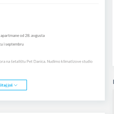
e apartmane od 28. avgusta
tu i septembru
ora na šetalištu Pet Danica. Nudimo klimatizove studio
V-om, Wi-Fi, kupatilo sa tušem, mini-kuhinju, fen, peškire
itaj još
je potrebno (ležaljke, suncobran, kafu i sl.). Postoji i dio u
iznajmiti ležaljke i suncobran.
 i apoteke.