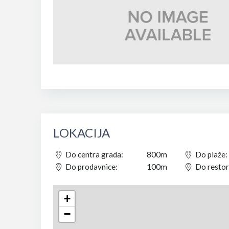
LOKACIJA
Do centra grada:
800m
Do plaže:
Do prodavnice:
100m
Do restor
+
−