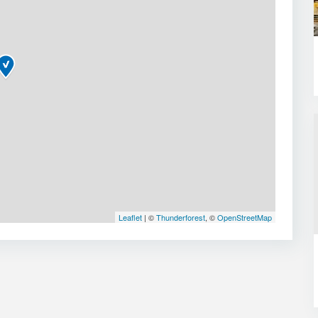
Leaflet
| ©
Thunderforest
, ©
OpenStreetMap