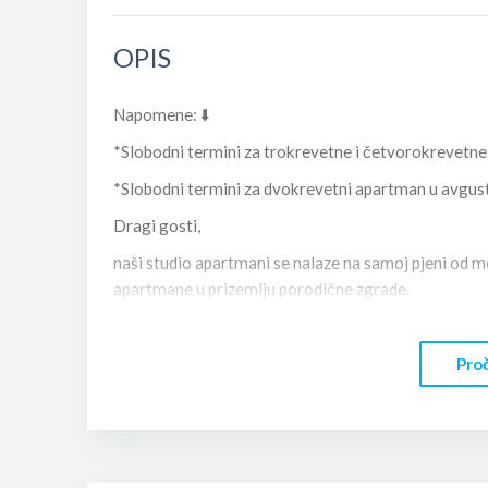
OPIS
Napomene: ⬇️
*Slobodni termini za trokrevetne i četvorokrevetn
*Slobodni termini za dvokrevetni apartman u avgus
Dragi gosti,
naši studio apartmani se nalaze na samoj pjeni od m
apartmane u prizemlju porodične zgrade.
Svi apartmani imaju svoj zaseban ulaz sa terasom, T
etc.
Proč
Plaža je javna i možete ponijeti sa sobom sve što vam 
sklopu plažnog restorana/bara gdje, po želji, možete 
Na 3–5 minuta hoda nalaze se supermarketi, pekare