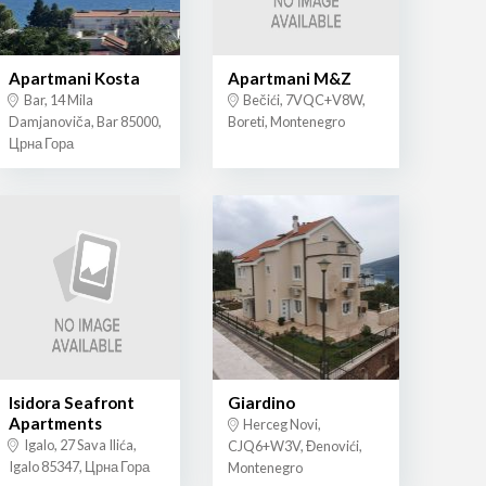
Apartmani Kosta
Apartmani M&Z
Bar, 14 Mila
Bečići, 7VQC+V8W,
Damjanoviča, Bar 85000,
Boreti, Montenegro
Црна Гора
Isidora Seafront
Giardino
Apartments
Herceg Novi,
Igalo, 27 Sava Ilića,
CJQ6+W3V, Đenovići,
Igalo 85347, Црна Гора
Montenegro