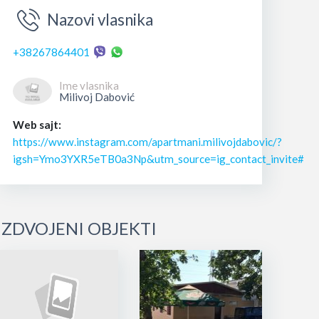
Nazovi vlasnika
+38267864401
Ime vlasnika
Milivoj Dabović
Web sajt:
https://www.instagram.com/apartmani.milivojdabovic/?
igsh=Ymo3YXR5eTB0a3Np&utm_source=ig_contact_invite#
IZDVOJENI OBJEKTI