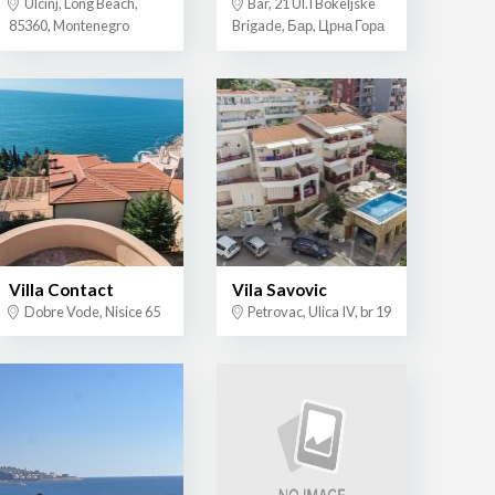
Ulcinj, Long Beach,
Bar, 21 Ul.I Bokeljske
85360, Montenegro
Brigade, Бар, Црна Гора
Villa Contact
Vila Savovic
Dobre Vode, Nisice 65
Petrovac, Ulica IV, br 19