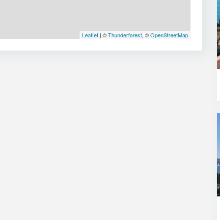
Leaflet
| ©
Thunderforest
, ©
OpenStreetMap