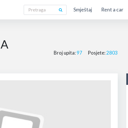
Smještaj
Rent a car
NA
Broj upita:
97
Posjete:
2803