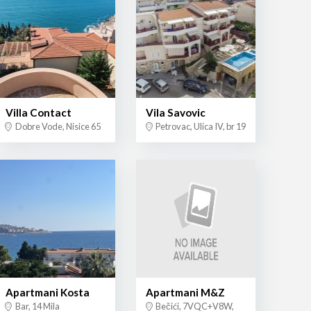
Villa Contact
Vila Savovic
Dobre Vode, Nisice 65
Petrovac, Ulica IV, br 19
Apartmani Kosta
Apartmani M&Z
Bar, 14 Mila
Bečići, 7VQC+V8W,