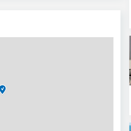
okaciju, cistocu idomacinsku atmosferu, Apartmani Marina