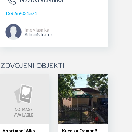
+38269021571
Ime vlasnika
Administrator
IZDVOJENI OBJEKTI
Apartmani Ajka
Kuca za Odmor 8