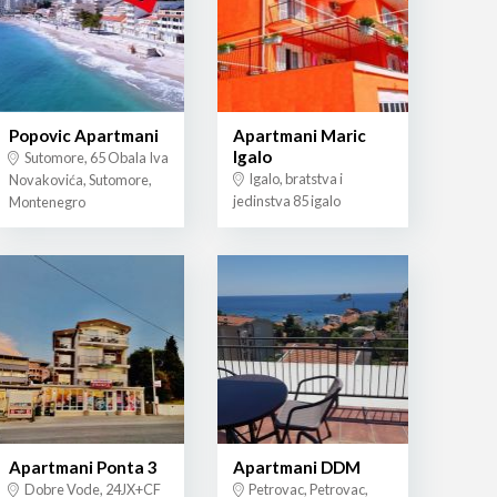
Popovic Apartmani
Apartmani Maric
Igalo
Sutomore, 65 Obala Iva
Igalo, bratstva i
Novakovića, Sutomore,
jedinstva 85 igalo
Montenegro
Apartmani Ponta 3
Apartmani DDM
Dobre Vode, 24JX+CF
Petrovac, Petrovac,