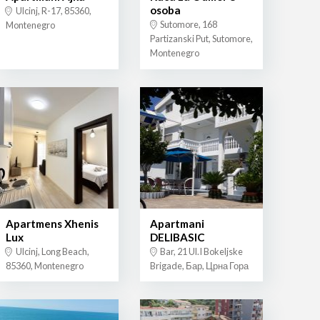
osoba
Ulcinj, R-17, 85360,
Sutomore, 168
Montenegro
Partizanski Put, Sutomore,
Montenegro
Apartmens Xhenis
Apartmani
Lux
DELIBASIC
Ulcinj, Long Beach,
Bar, 21 Ul.I Bokeljske
85360, Montenegro
Brigade, Бар, Црна Гора