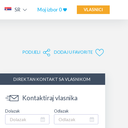
SR
Moj izbor
0
VLASNICI
PODIJELI
DODAJ U FAVORITE
DIREKTAN KONTAKT SA VLASNIKOM
Kontaktiraj vlasnika
Dolazak
Odlazak