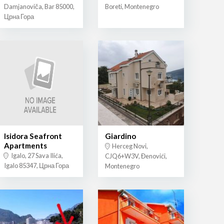
Damjanoviča, Bar 85000,
Boreti, Montenegro
Црна Гора
Isidora Seafront
Giardino
Apartments
Herceg Novi,
Igalo, 27 Sava Ilića,
CJQ6+W3V, Đenovići,
Igalo 85347, Црна Гора
Montenegro