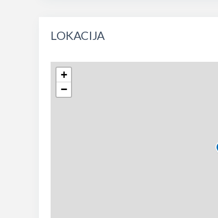
lagane setnjeAko traëite miran smjestaj, odlicnu l
Kopitovic supravi izbor za vase ljetovanje.
LOKACIJA
+
−