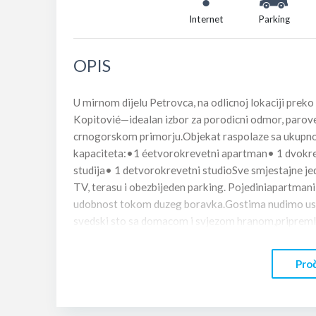
Internet
Parking
OPIS
U mirnom dijelu Petrovca, na odlicnoj lokaciji pre
Kopitovié—idealan izbor za porodicni odmor, parove 
crnogorskom primorju.Objekat raspolaze sa ukupno 
kapaciteta:•1 éetvorokrevetni apartman• 1 dvokre
studija• 1 detvorokrevetni studioSve smjestajne jed
TV, terasu i obezbijeden parking. Pojediniapartman
udobnost tokom duzeg boravka.Gostima nudimo uslu
svedski sto sa domacom i svjezom hranom,priprem
prelijepoj krovnoj terasi sa koje se pruza otvoren 
pocetakdana.U vedernjim satima terasa pruza poseb
Proč
ambijent i dobarkoktel.Gostima je na raspolaganju 
odrzavanje higijene.Lokacija:• Gradska plaza i Setal
prodavnice zdrave hrane nalazese na svega nekolik