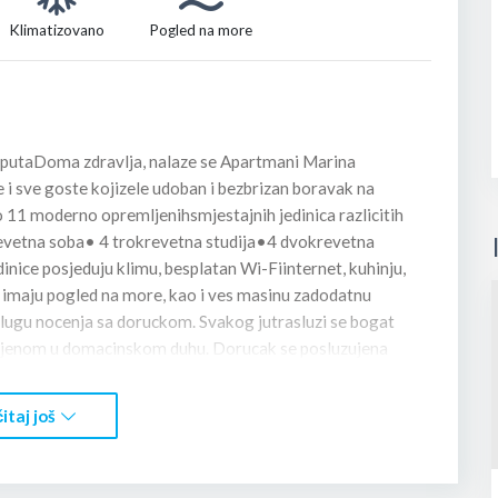
Klimatizovano
Pogled na more
ko putaDoma zdravlja, nalaze se Apartmani Marina
i sve goste kojizele udoban i bezbrizan boravak na
11 moderno opremljenihsmjestajnih jedinica razlicitih
vetna soba• 4 trokrevetna studija•4 dvokrevetna
inice posjeduju klimu, besplatan Wi-Fiinternet, kuhinju,
i imaju pogled na more, kao i ves masinu zadodatnu
gu nocenja sa doruckom. Svakog jutrasluzi se bogat
ljenom u domacinskom duhu. Dorucak se posluzujena
pogledna more i pucinu- savrseno mjesto za miran
an ugodaj zaopustanje uz zvjezdano nebo, prijatan
itaj još
sobarica, uz svakodnevnomijenjanje peskira i redovno
iste udaljeni su oko 250 m• Apoteke, pijaca, marketi i
o minuta hoda• Plaëa Lucice udaljena je oko 15 minuta