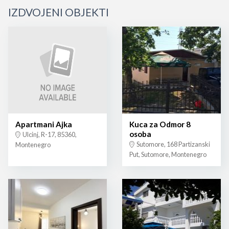
IZDVOJENI OBJEKTI
Apartmani Ajka
Kuca za Odmor 8
osoba
Ulcinj, R-17, 85360,
Sutomore, 168 Partizanski
Montenegro
Put, Sutomore, Montenegro