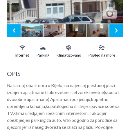
Internet
Parking
Klimatizovano
Pogled na more
OPIS
Na samoj obali mora u Bijeloj na najvecoj pjestanoj plazi
izdajem apratmane trokrevetne i cetvorekrevetne(studio i
dvosobne apartmane) Apartmani posjeduju,kopletno
opremljenu kuhunju,kupatilo,jednu ili dvije spavace sobe sa
TV,klima uredjajem i bezicnim internetom. Takodjer
obezbjedjen parking za auto. Vrlo pogodno za porodice sa
djecom jer iz naseg dvorista se izlazi na plazu. Povoljne