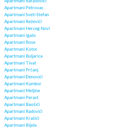
Apartmani Rafailovići
Apartmani Petrovac
Apartmani Sveti Stefan
Apartmani Reževići
Apartmani Herceg Novi
Apartmani Igalo
Apartmani Rose
Apartmani Kotor
Apartmani Buljarica
Apartmani Tivat
Apartmani Prčanj
Apartmani Đenovići
Apartmani Kumbor
Apartmani Meljine
Apartmani Perast
Apartmani Baošići
Apartmani Radovići
Apartmani Krašići
Apartmani Bijela