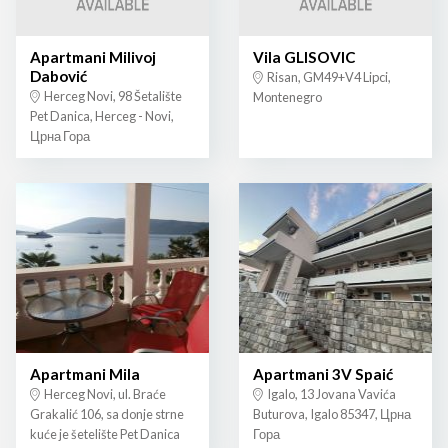
Apartmani Milivoj
Vila GLISOVIC
Dabović
Risan, GM49+V4 Lipci,
Herceg Novi, 98 Šetalište
Montenegro
Pet Danica, Herceg - Novi,
Црна Гора
Apartmani Mila
Apartmani 3V Spaić
Herceg Novi, ul. Braće
Igalo, 13 Jovana Vavića
Grakalić 106, sa donje strne
Buturova, Igalo 85347, Црна
kuće je šetelište Pet Danica
Гора