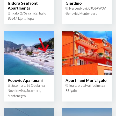
Isidora Seafront
Giardino
Apartments
Herceg Novi, CJQ6+W3V,
Igalo, 27 Sava Ilića, Igalo
Đenovići, Montenegro
85347, Црна Гора
Popovic Apartmani
Apartmani Maric Igalo
Sutomore, 65 Obala Iva
Igalo, bratstva i jedinstva
Novakovića, Sutomore,
85 igalo
Montenegro