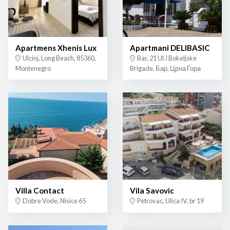
Apartmens Xhenis Lux
Apartmani DELIBASIC
Ulcinj, Long Beach, 85360,
Bar, 21 Ul.I Bokeljske
Montenegro
Brigade, Бар, Црна Гора
Villa Contact
Vila Savovic
Dobre Vode, Nisice 65
Petrovac, Ulica IV, br 19