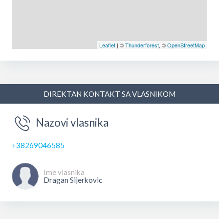
Leaflet
| ©
Thunderforest
, ©
OpenStreetMap
DIREKTAN KONTAKT SA VLASNIKOM
Nazovi vlasnika
+38269046585
Ime vlasnika
Dragan Sijerkovic