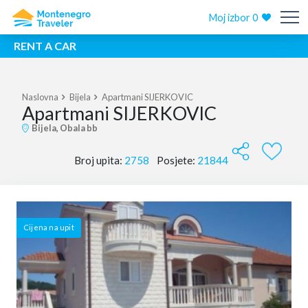
Moj izbor
0
RENT A CAR
Naslovna
Bijela
Apartmani SIJERKOVIC
Apartmani SIJERKOVIC
Bijela, Obala bb
Broj upita:
2758
Posjete:
21844
Cijena na upit