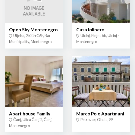
Open Sky Montenegro
Casa lolinero
Utjeha, 2522+C6F, Bar
Ulcinj, Pinjes bb, Ulcinj -
Municipality, Montenegro
Montenegro
Apart house Family
Marco Polo Apartmani
Čanj, Ulica Čanj 2, Čanj,
Petrovac, Obala,99
Montenegro