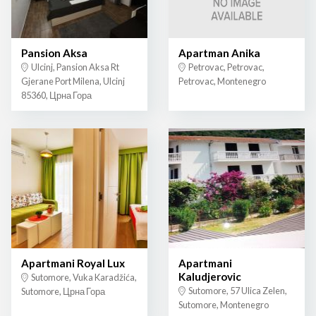
Pansion Aksa
Apartman Anika
Ulcinj, Pansion Aksa Rt
Petrovac, Petrovac,
Gjerane Port Milena, Ulcinj
Petrovac, Montenegro
85360, Црна Гора
Apartmani Royal Lux
Apartmani
Kaludjerovic
Sutomore, Vuka Karadžića,
Sutomore, 57 Ulica Zelen,
Sutomore, Црна Гора
Sutomore, Montenegro