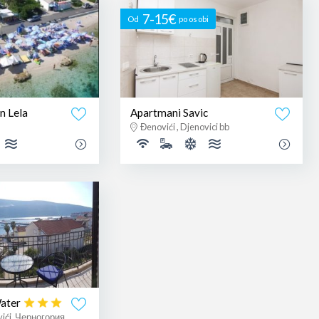
7-15€
Od
po osobi
n Lela
Apartmani Savic
Đenovići , Djenovici bb
Water
vići, Черногория