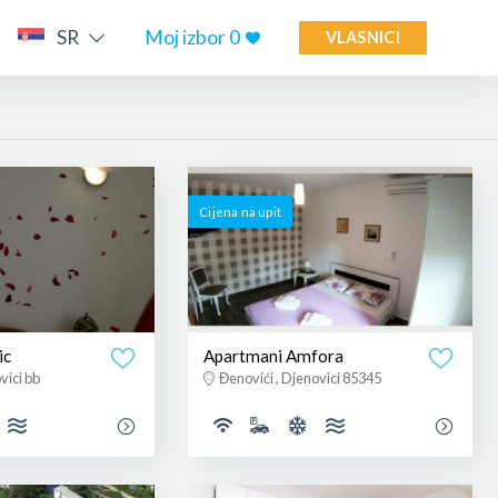
SR
Moj izbor
0
VLASNICI
Cijena na upit
ic
Apartmani Amfora
vici bb
Đenovići , Djenovici 85345