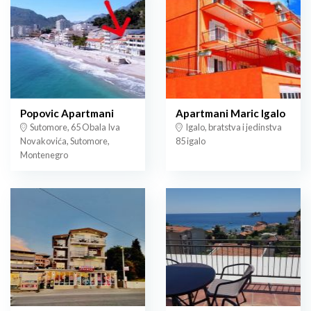
Popovic Apartmani
Apartmani Maric Igalo
Sutomore, 65 Obala Iva
Igalo, bratstva i jedinstva
Novakovića, Sutomore,
85 igalo
Montenegro