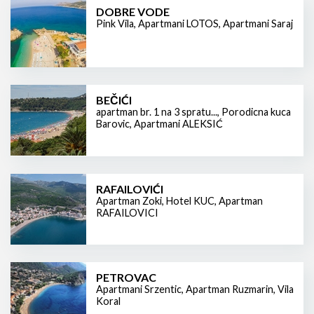
DOBRE VODE
Pink Vila
,
Apartmani LOTOS
,
Apartmani Saraj
BEČIĆI
apartman br. 1 na 3 spratu...
,
Porodicna kuca
Barovic
,
Apartmani ALEKSIĆ
RAFAILOVIĆI
Apartman Zoki
,
Hotel KUC
,
Apartman
RAFAILOVICI
PETROVAC
Apartmani Srzentic
,
Apartman Ruzmarin
,
Vila
Koral