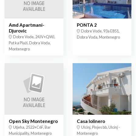
Amd Apartmani-
PONTA 2
Djurovic
Dobre Vode, 93a E851,
Dobre Vode, 24JV+QWJ,
Dobra Voda, Montenegro
Put ka Plaži, Dobra Voda,
Montenegro
Open Sky Montenegro
Casa lolinero
Utjeha, 2522+C6F, Bar
Ulcinj, Pinjes bb, Ulcinj -
Municipality, Montenegro
Montenegro