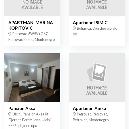
APARTMANI MARINA
Apartmani SIMIC
KOPITOVIC
Buljarica, Djurdjevo brdo
Petrovac, 6W5V+G67,
bb
Petrovac 85300, Montenegro
Pansion Aksa
Apartman Anika
Ulcinj, Pansion Aksa Rt
Petrovac, Petrovac,
Gjerane Port Milena, Ulcinj
Petrovac, Montenegro
85360, Црна Гора