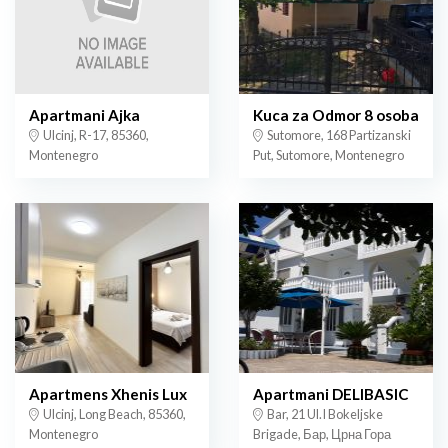
Apartmani Ajka
Kuca za Odmor 8 osoba
Ulcinj, R-17, 85360,
Sutomore, 168 Partizanski
Montenegro
Put, Sutomore, Montenegro
Apartmens Xhenis Lux
Apartmani DELIBASIC
Ulcinj, Long Beach, 85360,
Bar, 21 Ul.I Bokeljske
Montenegro
Brigade, Бар, Црна Гора