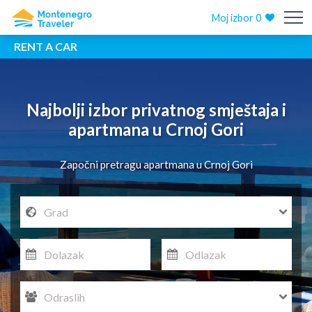
Moj izbor
0
RENT A CAR
Najbolji izbor privatnog smještaja i
apartmana
u Crnoj Gori
Započni pretragu apartmana u Crnoj Gori