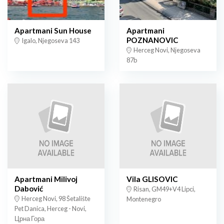
Apartmani Sun House
Apartmani
POZNANOVIC
Igalo, Njegoseva 143
Herceg Novi, Njegoseva
87b
Apartmani Milivoj
Vila GLISOVIC
Dabović
Risan, GM49+V4 Lipci,
Herceg Novi, 98 Šetalište
Montenegro
Pet Danica, Herceg - Novi,
Црна Гора