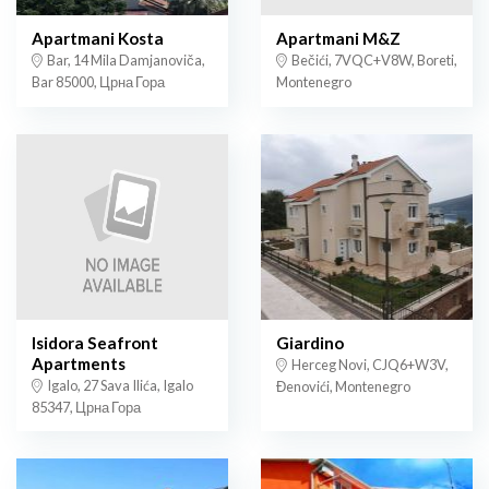
Apartmani Kosta
Apartmani M&Z
Bar, 14 Mila Damjanoviča,
Bečići, 7VQC+V8W, Boreti,
Bar 85000, Црна Гора
Montenegro
Isidora Seafront
Giardino
Apartments
Herceg Novi, CJQ6+W3V,
Igalo, 27 Sava Ilića, Igalo
Đenovići, Montenegro
85347, Црна Гора