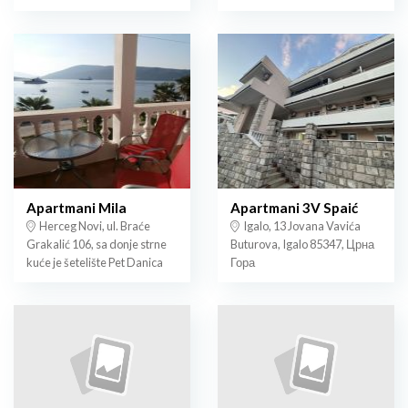
Apartmani Mila
Apartmani 3V Spaić
Herceg Novi, ul. Braće
Igalo, 13 Jovana Vavića
Grakalić 106, sa donje strne
Buturova, Igalo 85347, Црна
kuće je šetelište Pet Danica
Гора