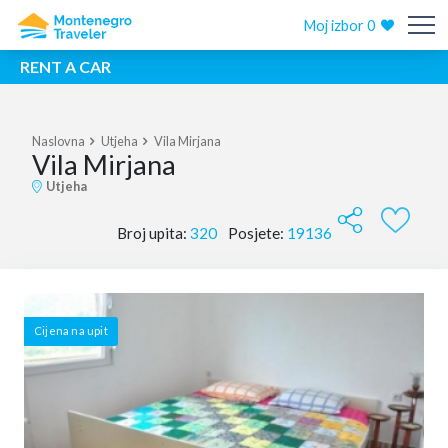
Moj izbor
0
RENT A CAR
Naslovna
Utjeha
Vila Mirjana
Vila Mirjana
Utjeha
Broj upita:
320
Posjete:
19136
Cijena na upit