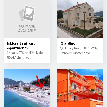
Isidora Seafront
Giardino
Apartments
Herceg Novi, CJQ6+W3V,
Igalo, 27 Sava Ilića, Igalo
Đenovići, Montenegro
85347, Црна Гора