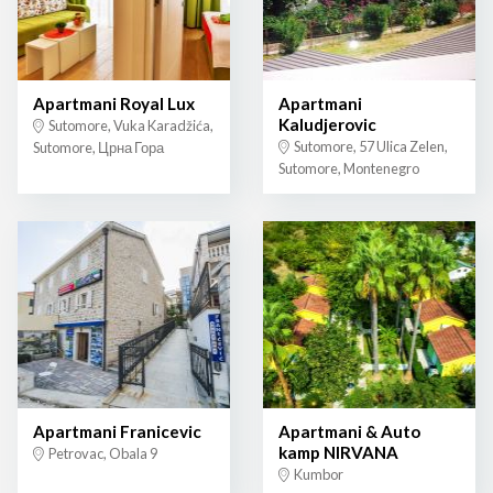
Apartmani Royal Lux
Apartmani
Kaludjerovic
Sutomore, Vuka Karadžića,
Sutomore, 57 Ulica Zelen,
Sutomore, Црна Гора
Sutomore, Montenegro
Apartmani Franicevic
Apartmani & Auto
kamp NIRVANA
Petrovac, Obala 9
Kumbor