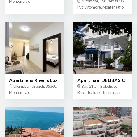
Sutomore, 168 Partizanski
Montenegro
Put, Sutomore, Montenegro
Apartmens Xhenis Lux
Apartmani DELIBASIC
Ulcinj, Long Beach, 85360,
Bar, 21 Ul.I Bokeljske
Montenegro
Brigade, Бар, Црна Гора