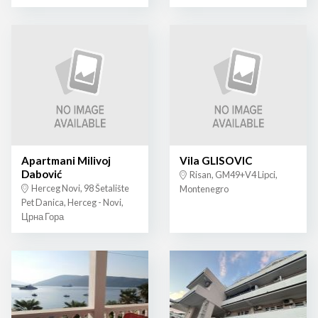
Apartmani Milivoj
Vila GLISOVIC
Dabović
Risan, GM49+V4 Lipci,
Herceg Novi, 98 Šetalište
Montenegro
Pet Danica, Herceg - Novi,
Црна Гора