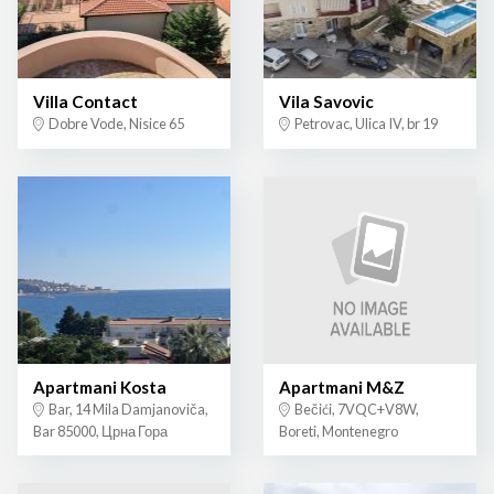
Villa Contact
Vila Savovic
Dobre Vode, Nisice 65
Petrovac, Ulica IV, br 19
Apartmani Kosta
Apartmani M&Z
Bar, 14 Mila Damjanoviča,
Bečići, 7VQC+V8W,
Bar 85000, Црна Гора
Boreti, Montenegro