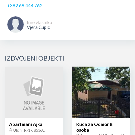
+382 69 444 762
Ime vlasnika
Vjera Cupic
IZDVOJENI OBJEKTI
Apartmani Ajka
Kuca za Odmor 8
osoba
Ulcinj, R-17, 85360,