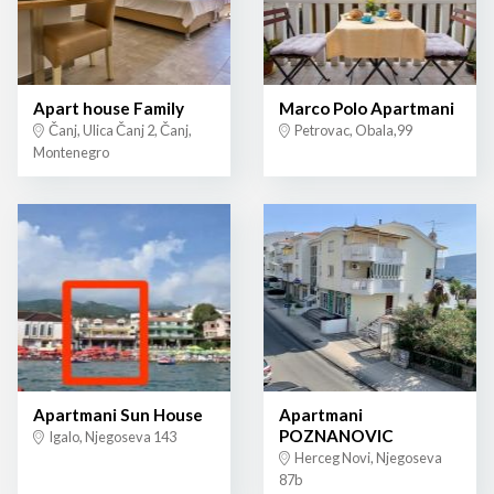
Apart house Family
Marco Polo Apartmani
Čanj, Ulica Čanj 2, Čanj,
Petrovac, Obala,99
Montenegro
Apartmani Sun House
Apartmani
POZNANOVIC
Igalo, Njegoseva 143
Herceg Novi, Njegoseva
87b