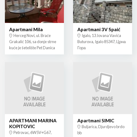
Apartmani Mila
Apartmani 3V Spaić
Herceg Novi, ul. Braće
Igalo, 13 Jovana Vavića
Grakalić 106, sa donje strne
Buturova, Igalo 85347, Црна
kuće je šetelište Pet Danica
Гора
APARTMANI MARINA
Apartmani SIMIC
KOPITOVIC
Buljarica, Djurdjevo brdo
Petrovac, 6W5V+G67,
bb