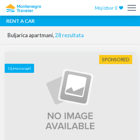
Moj izbor
0
RENT A CAR
Buljarica apartmani,
28 rezultata
SPONSORED
Cijena na upit