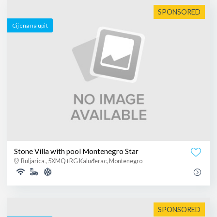
SPONSORED
Cijena na upit
Stone Villa with pool Montenegro Star
Buljarica , 5XMQ+RG Kaluđerac, Montenegro
SPONSORED