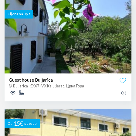
Cijena na upit
Guest house Buljarica
Buljarica , 5XX7+VX Kaluđerac, Црна Гора
15€
Od
po osobi