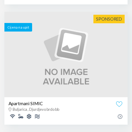
SPONSORED
Cijena na upit
Apartmani SIMIC
Buljarica , Djurdjevo brdo bb