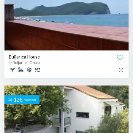
Buljarica House
Buljarica , Obala
12€
Od
po osobi