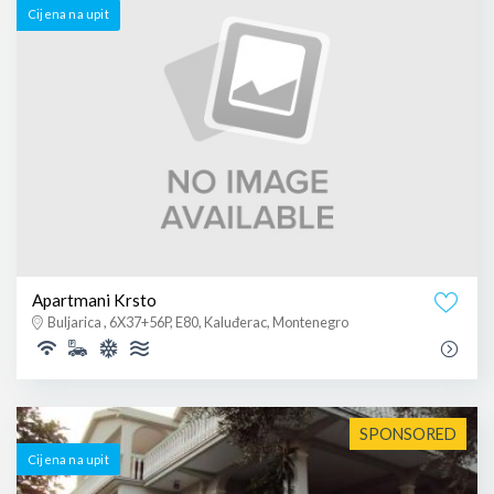
Cijena na upit
Apartmani Krsto
Buljarica , 6X37+56P, E80, Kaluđerac, Montenegro
SPONSORED
Cijena na upit