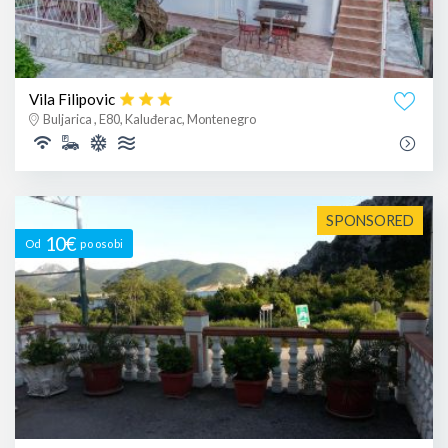
Vila Filipovic
Buljarica , E80, Kaluđerac, Montenegro
SPONSORED
10€
Od
po osobi