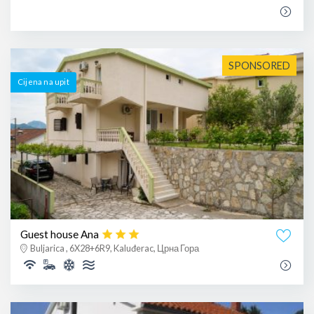
SPONSORED
Cijena na upit
Guest house Ana
Buljarica , 6X28+6R9, Kaluđerac, Црна Гора