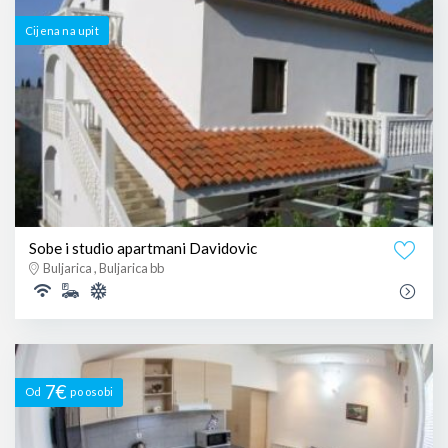
Cijena na upit
Sobe i studio apartmani Davidovic
Buljarica , Buljarica bb
7€
Od
po osobi