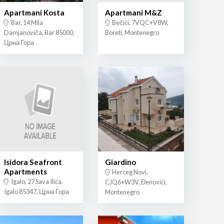
Apartmani Kosta
Apartmani M&Z
Bar, 14 Mila
Bečići, 7VQC+V8W,
Damjanoviča, Bar 85000,
Boreti, Montenegro
Црна Гора
Isidora Seafront
Giardino
Apartments
Herceg Novi,
Igalo, 27 Sava Ilića,
CJQ6+W3V, Đenovići,
Igalo 85347, Црна Гора
Montenegro