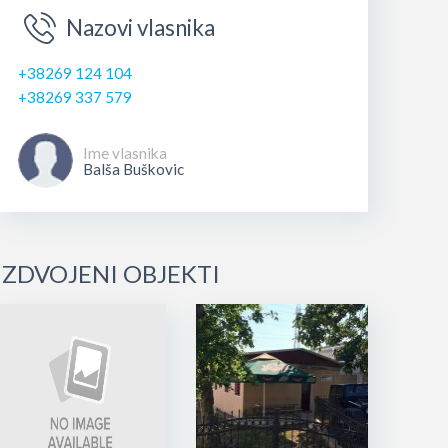
Nazovi vlasnika
+38269 124 104
+38269 337 579
Ime vlasnika
Balša Buškovic
IZDVOJENI OBJEKTI