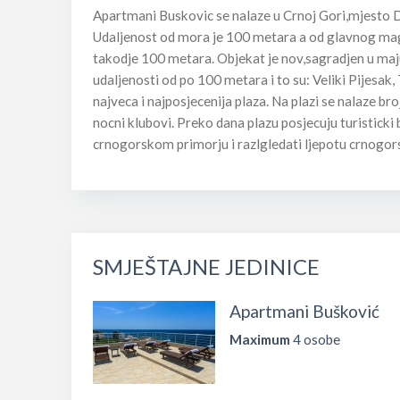
Apartmani Buskovic se nalaze u Crnoj Gori,mjesto 
Udaljenost od mora je 100 metara a od glavnog mag
takodje 100 metara. Objekat je nov,sagradjen u maju
udaljenosti od po 100 metara i to su: Veliki Pijesak, Tr
najveca i najposjecenija plaza. Na plazi se nalaze broj
nocni klubovi. Preko dana plazu posjecuju turisticki 
crnogorskom primorju i razlgledati ljepotu crnogor
SMJEŠTAJNE JEDINICE
Apartmani Bušković
Maximum
4 osobe