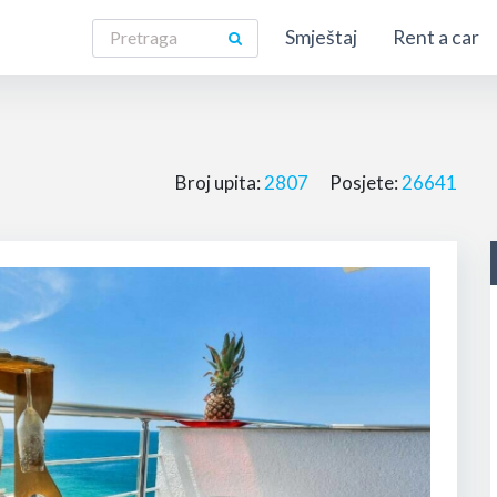
Smještaj
Rent a car
Broj upita:
2807
Posjete:
26641