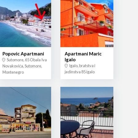
Popovic Apartmani
Apartmani Maric
Igalo
Sutomore, 65 Obala Iva
Igalo, bratstva i
Novakovića, Sutomore,
jedinstva 85 igalo
Montenegro