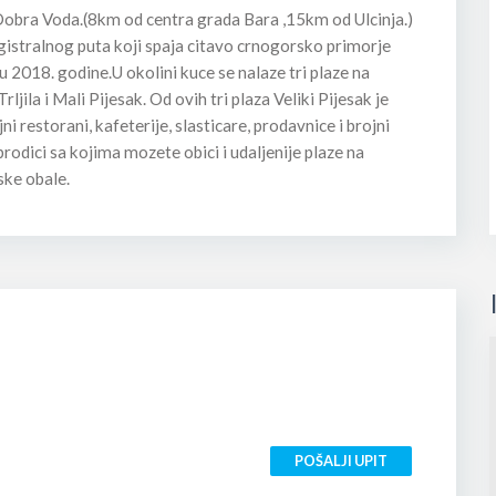
Dobra Voda.(8km od centra grada Bara ,15km od Ulcinja.)
istralnog puta koji spaja citavo crnogorsko primorje
 2018. godine.U okolini kuce se nalaze tri plaze na
ljila i Mali Pijesak. Od ovih tri plaza Veliki Pijesak je
ni restorani, kafeterije, slasticare, prodavnice i brojni
brodici sa kojima mozete obici i udaljenije plaze na
ske obale.
POŠALJI UPIT