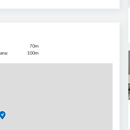
70m
ana:
100m