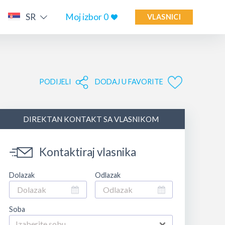
SR
Moj izbor
0
VLASNICI
PODIJELI
DODAJ U FAVORITE
DIREKTAN KONTAKT SA VLASNIKOM
Kontaktiraj vlasnika
Dolazak
Odlazak
Soba