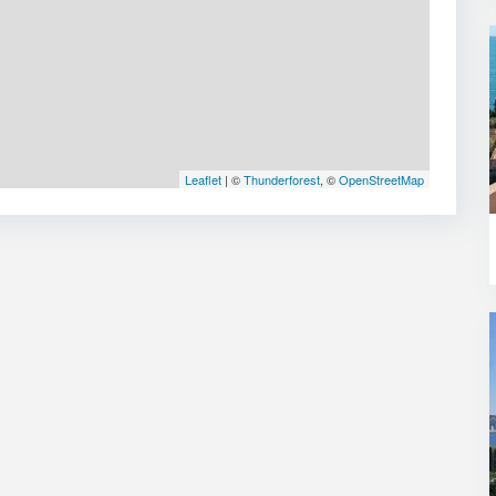
Leaflet
| ©
Thunderforest
, ©
OpenStreetMap