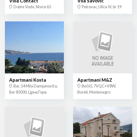
Villa Contact
Vila Savovic
Dobre Vode, Nisice 65
Petrovac, Ulica IV, br 19
Apartmani Kosta
Apartmani M&Z
Bar, 14 Mila Damjanoviča,
Bečići, 7VQC+V8W,
Bar 85000, Црна Гора
Boreti, Montenegro