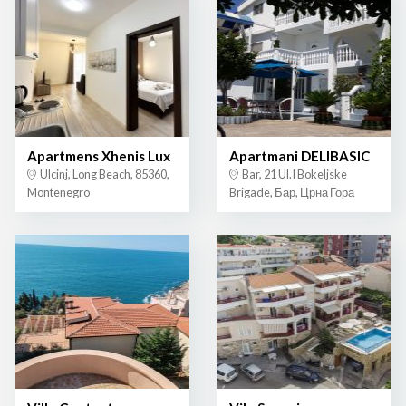
Apartmens Xhenis Lux
Apartmani DELIBASIC
Ulcinj, Long Beach, 85360,
Bar, 21 Ul.I Bokeljske
Montenegro
Brigade, Бар, Црна Гора