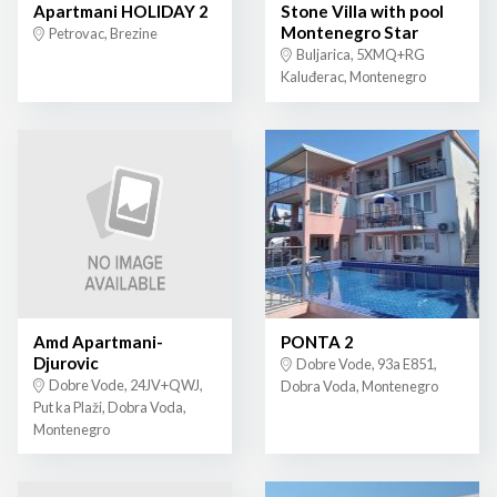
Apartmani HOLIDAY 2
Stone Villa with pool
Montenegro Star
Petrovac, Brezine
Buljarica, 5XMQ+RG
Kaluđerac, Montenegro
Amd Apartmani-
PONTA 2
Djurovic
Dobre Vode, 93a E851,
Dobre Vode, 24JV+QWJ,
Dobra Voda, Montenegro
Put ka Plaži, Dobra Voda,
Montenegro