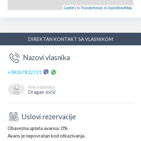
Leaflet
| ©
Thunderforest
, ©
OpenStreetMap
DIREKTAN KONTAKT SA VLASNIKOM
Nazovi vlasnika
+38267832721
Ime vlasnika
Dragan Jočić
Uslovi rezervacije
Obavezna uplata avansa: 0%
Avans je nepovratan kod otkazivanja.