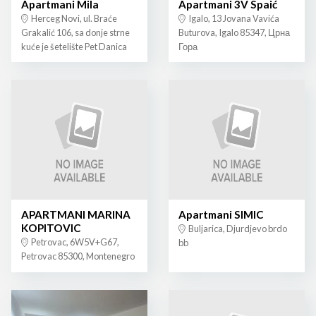
Apartmani Mila
Apartmani 3V Spaić
Herceg Novi, ul. Braće
Igalo, 13 Jovana Vavića
Grakalić 106, sa donje strne
Buturova, Igalo 85347, Црна
kuće je šetelište Pet Danica
Гора
APARTMANI MARINA
Apartmani SIMIC
KOPITOVIC
Buljarica, Djurdjevo brdo
Petrovac, 6W5V+G67,
bb
Petrovac 85300, Montenegro