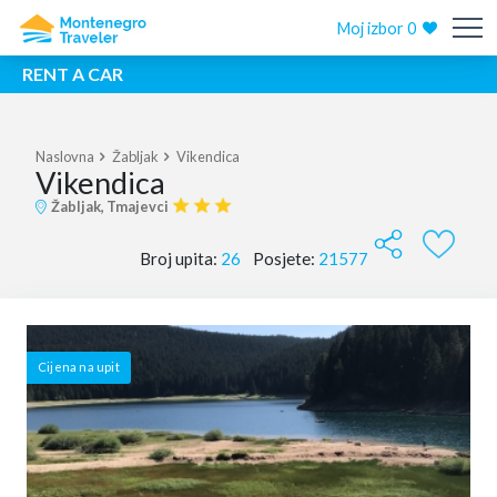
Moj izbor
0
RENT A CAR
Naslovna
Žabljak
Vikendica
Vikendica
Žabljak, Tmajevci
Broj upita:
26
Posjete:
21577
Cijena na upit