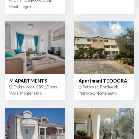
Čanj, 5264+XPR, Čanj,
Montenegro
M APARTMENTS
Apartmani TEODORA
Dobre Vode, E851, Dobra
Petrovac, Brezine bb,
Voda, Montenegro
Petrovac, Montenegro