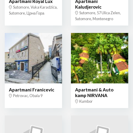
Apartmani Royal Lux
Apartmani
Kaludjerovic
Sutomore, Vuka Karadžića,
Sutomore, 57 Ulica Zelen,
Sutomore, Црна Гора
Sutomore, Montenegro
Apartmani Franicevic
Apartmani & Auto
kamp NIRVANA
Petrovac, Obala 9
Kumbor