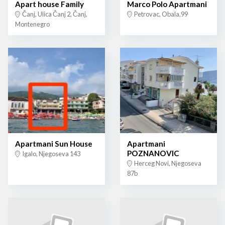
Apart house Family
Marco Polo Apartmani
Čanj, Ulica Čanj 2, Čanj,
Petrovac, Obala,99
Montenegro
Apartmani Sun House
Apartmani
POZNANOVIC
Igalo, Njegoseva 143
Herceg Novi, Njegoseva
87b