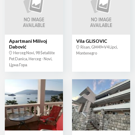
Apartmani Milivoj
Vila GLISOVIC
Dabović
Risan, GM49+V4 Lipci,
Herceg Novi, 98 Šetalište
Montenegro
Pet Danica, Herceg - Novi,
Црна Гора