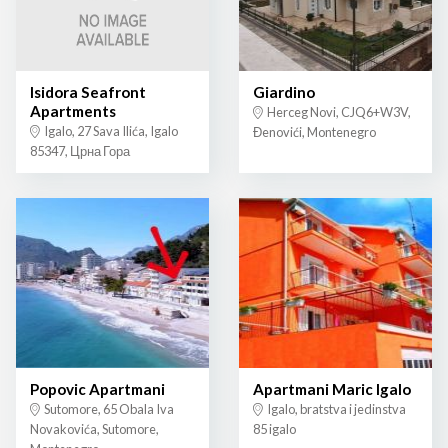
Isidora Seafront
Giardino
Apartments
Herceg Novi, CJQ6+W3V,
Igalo, 27 Sava Ilića, Igalo
Đenovići, Montenegro
85347, Црна Гора
Popovic Apartmani
Apartmani Maric Igalo
Sutomore, 65 Obala Iva
Igalo, bratstva i jedinstva
Novakovića, Sutomore,
85 igalo