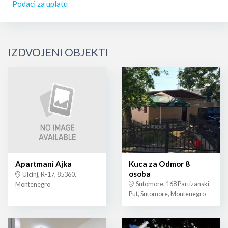
Podaci za uplatu
IZDVOJENI OBJEKTI
Apartmani Ajka
Kuca za Odmor 8
osoba
Ulcinj, R-17, 85360,
Sutomore, 168 Partizanski
Montenegro
Put, Sutomore, Montenegro