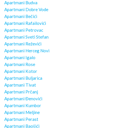
Apartmani Budva
Apartmani Dobre Vode
Apartmani Bečići
Apartmani Rafailovići
Apartmani Petrovac
Apartmani Sveti Stefan
Apartmani Reževići
Apartmani Herceg Novi
Apartmani Igalo
Apartmani Rose
Apartmani Kotor
Apartmani Buljarica
Apartmani Tivat
Apartmani Prčanj
Apartmani Đenovići
Apartmani Kumbor
Apartmani Meljine
Apartmani Perast
Apartmani Baošići