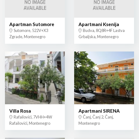
Apartman Sutomore
Apartmani Ksenija
Sutomore, 522V+X3
Budva, 8Q8R+4F Lastva
Zgrade, Montenegro
Grbaljska, Montenegro
Villa Rosa
Apartmani SIRENA
Rafailovići, 7VHH+4W
Čanj, Čanj 2, Čanj,
Rafailovići, Montenegro
Montenegro