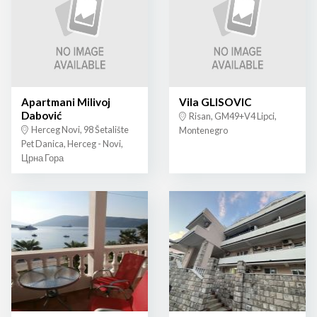
Apartmani Milivoj
Vila GLISOVIC
Dabović
Risan, GM49+V4 Lipci,
Herceg Novi, 98 Šetalište
Montenegro
Pet Danica, Herceg - Novi,
Црна Гора