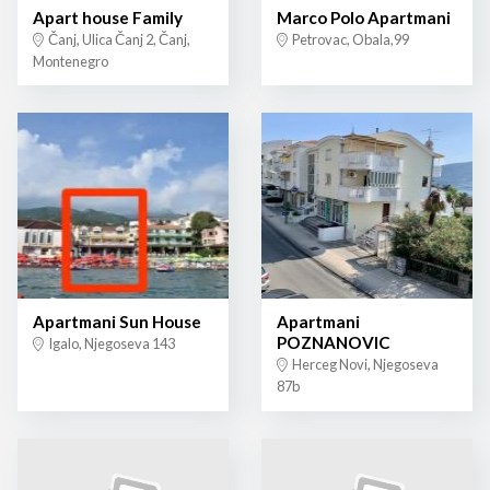
Apart house Family
Marco Polo Apartmani
Čanj, Ulica Čanj 2, Čanj,
Petrovac, Obala,99
Montenegro
Apartmani Sun House
Apartmani
POZNANOVIC
Igalo, Njegoseva 143
Herceg Novi, Njegoseva
87b