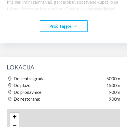
frižider i mini zamrzivač, garderober, sopstveno kupatilo sa
tušem i fenom za kosu, balkon. Gostima su na raspolaganju
besplatan wi-fi internet, sef i privatni parking.Nalazi se iznad
plaže Jaz od koje je udaljena 1,5 km, dok su od plaže Trsteno
Pročitaj još
i Ploče udaljene 2 km od apartmana.Sveti Stefan je udaljen
14 km od apartmana dok se Aerodorm Tivat nalazi na
udaljenosti od 12 km.Kuća može da se izdaje kompletna a
može i svaki apartman posebno.Najbliži restoran se nalazi
na udaljenosti od 900m, dok se najbliža prodavnica nalazi na
udaljenosti od 500m. Za više informacija o terminima i
LOKACIJA
cijeni možete kontaktirati vlasnika direktno.
Do centra grada:
5000m
Do plaže:
1500m
Do prodavnice:
900m
Do restorana:
900m
+
−