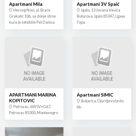
Apartmani Mila
Apartmani 3V Spaić
Herceg Novi, ul. Braće
Igalo, 13 Jovana Vavića
Grakalić 106, sa donje strne
Buturova, Igalo 85347, Црна
kuće je šetelište Pet Danica
Гора
APARTMANI MARINA
Apartmani SIMIC
KOPITOVIC
Buljarica, Djurdjevo brdo
Petrovac, 6W5V+G67,
bb
Petrovac 85300, Montenegro