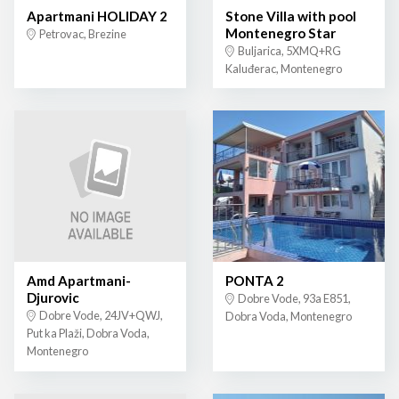
Apartmani HOLIDAY 2
Stone Villa with pool
Montenegro Star
Petrovac, Brezine
Buljarica, 5XMQ+RG
Kaluđerac, Montenegro
Amd Apartmani-
PONTA 2
Djurovic
Dobre Vode, 93a E851,
Dobre Vode, 24JV+QWJ,
Dobra Voda, Montenegro
Put ka Plaži, Dobra Voda,
Montenegro