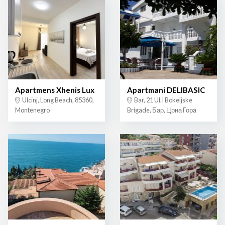
Apartmens Xhenis Lux
Apartmani DELIBASIC
Ulcinj, Long Beach, 85360,
Bar, 21 Ul.I Bokeljske
Montenegro
Brigade, Бар, Црна Гора