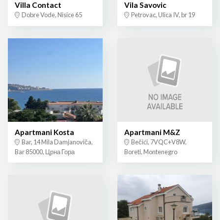
Villa Contact
Vila Savovic
Dobre Vode, Nisice 65
Petrovac, Ulica IV, br 19
Apartmani Kosta
Apartmani M&Z
Bar, 14 Mila Damjanoviča,
Bečići, 7VQC+V8W,
Bar 85000, Црна Гора
Boreti, Montenegro