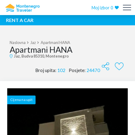
Moj izbor
0
RENT A CAR
Naslovna
Jaz
Apartmani HANA
Apartmani HANA
Jaz, Budva 85310, Montenegro
Broj upita:
102
Posjete:
24470
Cijena na upit