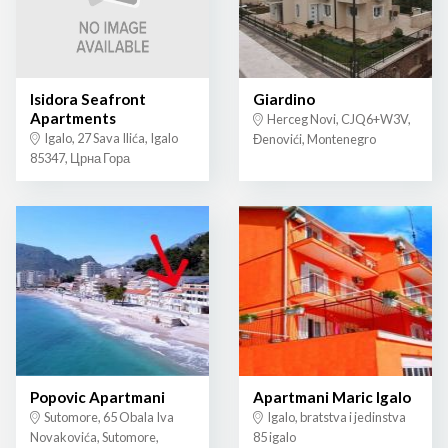
Isidora Seafront
Giardino
Apartments
Herceg Novi, CJQ6+W3V,
Igalo, 27 Sava Ilića, Igalo
Đenovići, Montenegro
85347, Црна Гора
Popovic Apartmani
Apartmani Maric Igalo
Sutomore, 65 Obala Iva
Igalo, bratstva i jedinstva
Novakovića, Sutomore,
85 igalo