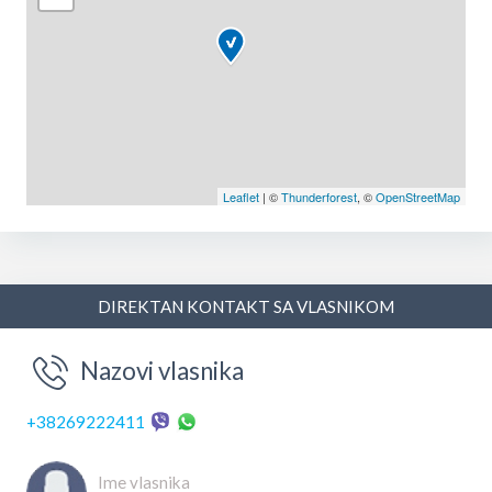
Leaflet
| ©
Thunderforest
, ©
OpenStreetMap
DIREKTAN KONTAKT SA VLASNIKOM
Nazovi vlasnika
+38269222411
Ime vlasnika