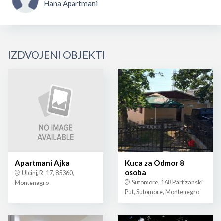
Hana Apartmani
IZDVOJENI OBJEKTI
Apartmani Ajka
Kuca za Odmor 8
osoba
Ulcinj, R-17, 85360,
Sutomore, 168 Partizanski
Montenegro
Put, Sutomore, Montenegro