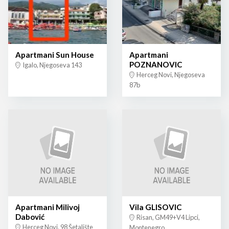
Apartmani Sun House
Apartmani
POZNANOVIC
Igalo, Njegoseva 143
Herceg Novi, Njegoseva
87b
Apartmani Milivoj
Vila GLISOVIC
Dabović
Risan, GM49+V4 Lipci,
Herceg Novi, 98 Šetalište
Montenegro