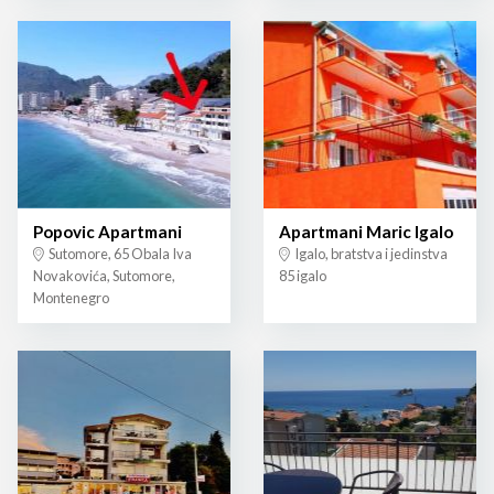
Popovic Apartmani
Apartmani Maric Igalo
Sutomore, 65 Obala Iva
Igalo, bratstva i jedinstva
Novakovića, Sutomore,
85 igalo
Montenegro