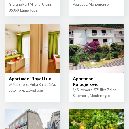
Gjerane Port Milena, Ulcinj
Petrovac, Montenegro
85360, Црна Гора
Apartmani Royal Lux
Apartmani
Kaludjerovic
Sutomore, Vuka Karadžića,
Sutomore, 57 Ulica Zelen,
Sutomore, Црна Гора
Sutomore, Montenegro