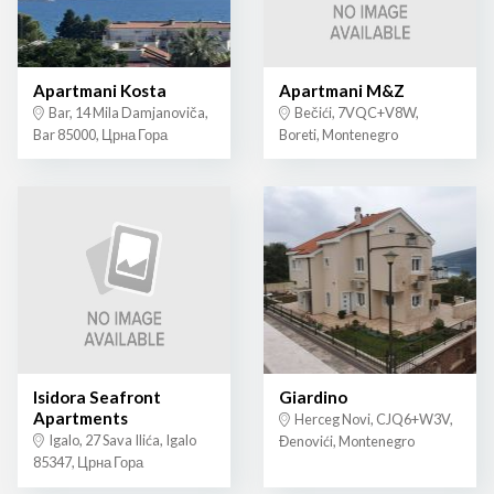
Apartmani Kosta
Apartmani M&Z
Bar, 14 Mila Damjanoviča,
Bečići, 7VQC+V8W,
Bar 85000, Црна Гора
Boreti, Montenegro
Isidora Seafront
Giardino
Apartments
Herceg Novi, CJQ6+W3V,
Igalo, 27 Sava Ilića, Igalo
Đenovići, Montenegro
85347, Црна Гора