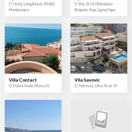
Ulcinj, Long Beach, 85360,
Bar, 21 Ul.I Bokeljske
Montenegro
Brigade, Бар, Црна Гора
Villa Contact
Vila Savovic
Dobre Vode, Nisice 65
Petrovac, Ulica IV, br 19