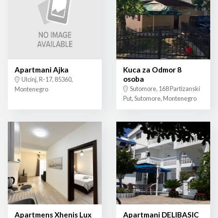
Apartmani Ajka
Kuca za Odmor 8
osoba
Ulcinj, R-17, 85360,
Sutomore, 168 Partizanski
Montenegro
Put, Sutomore, Montenegro
Apartmens Xhenis Lux
Apartmani DELIBASIC