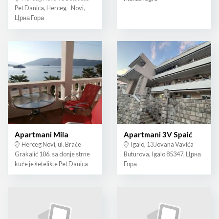
Pet Danica, Herceg - Novi,
Црна Гора
Apartmani Mila
Apartmani 3V Spaić
Herceg Novi, ul. Braće
Igalo, 13 Jovana Vavića
Grakalić 106, sa donje strne
Buturova, Igalo 85347, Црна
kuće je šetelište Pet Danica
Гора