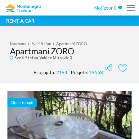
Moj izbor
0
RENT A CAR
Naslovna
Sveti Stefan
Apartmani ZORO
Apartmani ZORO
Sveti Stefan, Vukice Mitrovic 3
Broj upita:
2194
Posjete:
19558
Cijena na upit