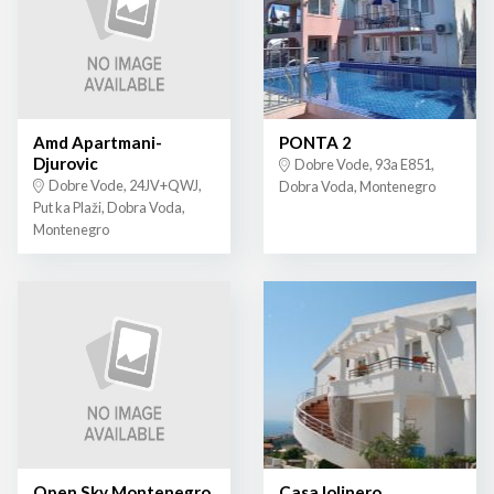
Amd Apartmani-
PONTA 2
Djurovic
Dobre Vode, 93a E851,
Dobre Vode, 24JV+QWJ,
Dobra Voda, Montenegro
Put ka Plaži, Dobra Voda,
Montenegro
Open Sky Montenegro
Casa lolinero