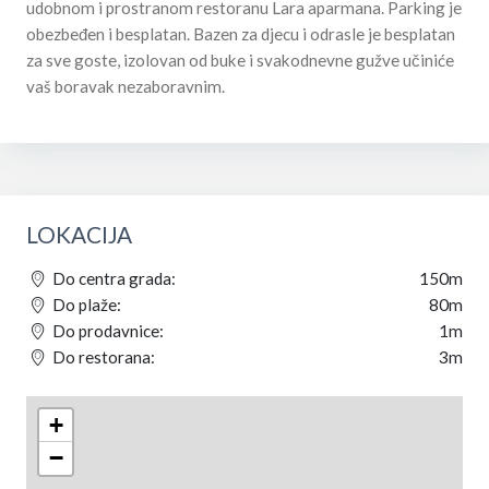
udobnom i prostranom restoranu Lara aparmana. Parking je
obezbeđen i besplatan. Bazen za djecu i odrasle je besplatan
za sve goste, izolovan od buke i svakodnevne gužve učiniće
vaš boravak nezaboravnim.
LOKACIJA
Do centra grada:
150m
Do plaže:
80m
Do prodavnice:
1m
Do restorana:
3m
+
−