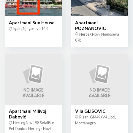
Apartmani Sun House
Apartmani
POZNANOVIC
Igalo, Njegoseva 143
Herceg Novi, Njegoseva
87b
Apartmani Milivoj
Vila GLISOVIC
Dabović
Risan, GM49+V4 Lipci,
Herceg Novi, 98 Šetalište
Montenegro
Pet Danica, Herceg - Novi,