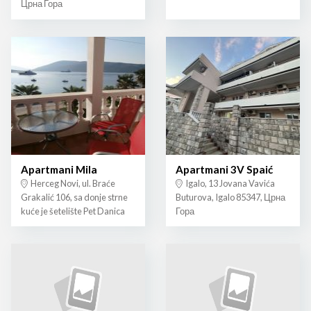
Црна Гора
Apartmani Mila
Apartmani 3V Spaić
Herceg Novi, ul. Braće
Igalo, 13 Jovana Vavića
Grakalić 106, sa donje strne
Buturova, Igalo 85347, Црна
kuće je šetelište Pet Danica
Гора