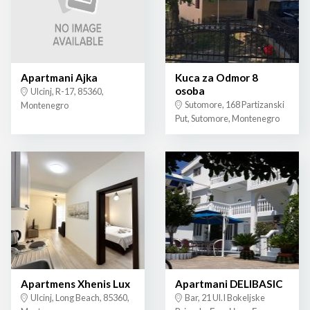
Apartmani Ajka
Kuca za Odmor 8
osoba
Ulcinj, R-17, 85360,
Sutomore, 168 Partizanski
Montenegro
Put, Sutomore, Montenegro
Apartmens Xhenis Lux
Apartmani DELIBASIC
Ulcinj, Long Beach, 85360,
Bar, 21 Ul.I Bokeljske