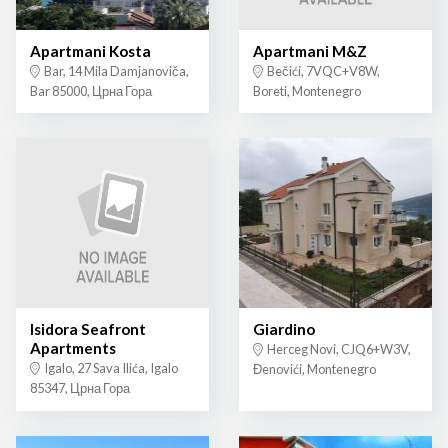
Apartmani Kosta
Apartmani M&Z
Bar, 14 Mila Damjanoviča,
Bečići, 7VQC+V8W,
Bar 85000, Црна Гора
Boreti, Montenegro
Isidora Seafront
Giardino
Apartments
Herceg Novi, CJQ6+W3V,
Igalo, 27 Sava Ilića, Igalo
Đenovići, Montenegro
85347, Црна Гора