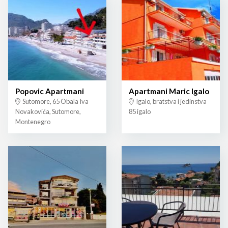
Popovic Apartmani
Apartmani Maric Igalo
Sutomore, 65 Obala Iva
Igalo, bratstva i jedinstva
Novakovića, Sutomore,
85 igalo
Montenegro