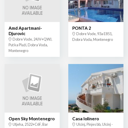
Amd Apartmani-
PONTA 2
Djurovic
Dobre Vode, 93a E851,
Dobre Vode, 24JV+QWJ,
Dobra Voda, Montenegro
Put ka Plaži, Dobra Voda,
Montenegro
Open Sky Montenegro
Casa lolinero
Utjeha, 2522+C6F, Bar
Ulcinj, Pinjes bb, Ulcinj -