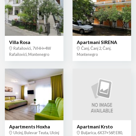
Villa Rosa
Apartmani SIRENA
Rafailovići, 7VHH+4W
Čanj, Čanj 2, Čanj,
Rafailovići, Montenegro
Montenegro
Apartments Hoxha
Apartmani Krsto
Ulcinj, Bulevar Teuta, Ulcinj
Buljarica, 6X37+56P, E80,