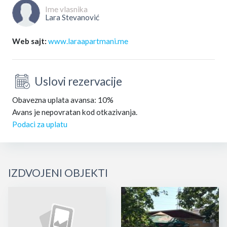
Ime vlasnika
Lara Stevanović
Web sajt:
www.laraapartmani.me
Uslovi rezervacije
Obavezna uplata avansa: 10%
Avans je nepovratan kod otkazivanja.
Podaci za uplatu
IZDVOJENI OBJEKTI