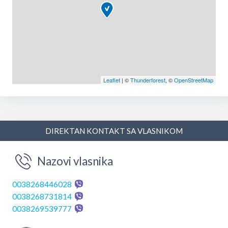
Leaflet
| ©
Thunderforest
, ©
OpenStreetMap
DIREKTAN KONTAKT SA VLASNIKOM
Nazovi vlasnika
0038268446028
0038268731814
0038269539777