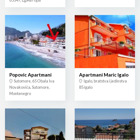
85347, Црна Гора
Popovic Apartmani
Apartmani Maric Igalo
Sutomore, 65 Obala Iva
Igalo, bratstva i jedinstva
Novakovića, Sutomore,
85 igalo
Montenegro