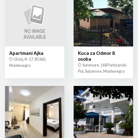
Apartmani Ajka
Kuca za Odmor 8
osoba
Ulcinj, R-17, 85360,
Sutomore, 168 Partizanski
Montenegro
Put, Sutomore, Montenegro