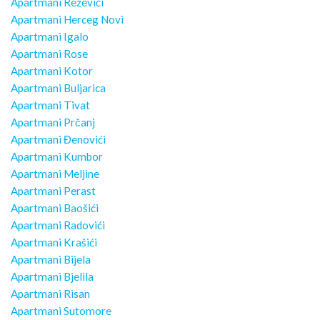
Apartmani Reževići
Apartmani Herceg Novi
Apartmani Igalo
Apartmani Rose
Apartmani Kotor
Apartmani Buljarica
Apartmani Tivat
Apartmani Prčanj
Apartmani Đenovići
Apartmani Kumbor
Apartmani Meljine
Apartmani Perast
Apartmani Baošići
Apartmani Radovići
Apartmani Krašići
Apartmani Bijela
Apartmani Bjelila
Apartmani Risan
Apartmani Sutomore