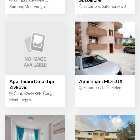
Sutomore
Kumbor, CHPX+V27,
Sutomore, Sutomorska 3
Kumbor, Montenegro
Apartmani Dinastija
Apartmani MD-LUX
Živković
Sutomore, Ulica Zelen
Čanj, 5264+XPR, Čanj,
Montenegro