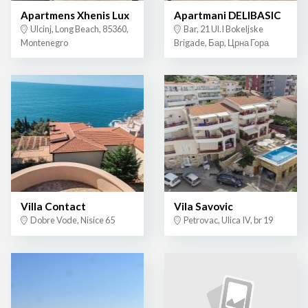
Apartmens Xhenis Lux
Apartmani DELIBASIC
Ulcinj, Long Beach, 85360,
Bar, 21 Ul.I Bokeljske
Montenegro
Brigade, Бар, Црна Гора
Villa Contact
Vila Savovic
Dobre Vode, Nisice 65
Petrovac, Ulica IV, br 19