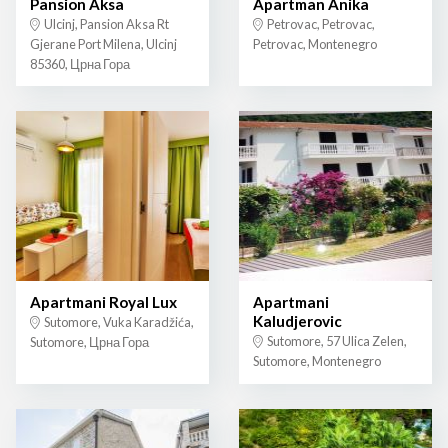
Pansion Aksa
Apartman Anika
Ulcinj, Pansion Aksa Rt
Petrovac, Petrovac,
Gjerane Port Milena, Ulcinj
Petrovac, Montenegro
85360, Црна Гора
Apartmani Royal Lux
Apartmani
Kaludjerovic
Sutomore, Vuka Karadžića,
Sutomore, 57 Ulica Zelen,
Sutomore, Црна Гора
Sutomore, Montenegro