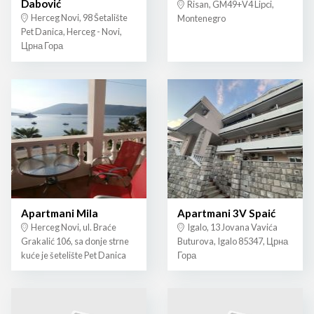
Dabović
Risan, GM49+V4 Lipci,
Herceg Novi, 98 Šetalište
Montenegro
Pet Danica, Herceg - Novi,
Црна Гора
Apartmani Mila
Apartmani 3V Spaić
Herceg Novi, ul. Braće
Igalo, 13 Jovana Vavića
Grakalić 106, sa donje strne
Buturova, Igalo 85347, Црна
kuće je šetelište Pet Danica
Гора