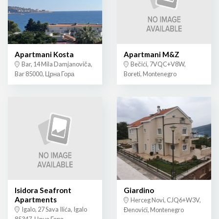
Apartmani Kosta
Apartmani M&Z
Bar, 14 Mila Damjanoviča,
Bečići, 7VQC+V8W,
Bar 85000, Црна Гора
Boreti, Montenegro
Isidora Seafront
Giardino
Apartments
Herceg Novi, CJQ6+W3V,
Igalo, 27 Sava Ilića, Igalo
Đenovići, Montenegro