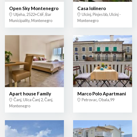
Open Sky Montenegro
Casa lolinero
Utjeha, 2522+C6F, Bar
Ulcinj, Pinjes bb, Ulcinj -
Municipality, Montenegro
Montenegro
Apart house Family
Marco Polo Apartmani
Čanj, Ulica Čanj 2, Čanj,
Petrovac, Obala,99
Montenegro