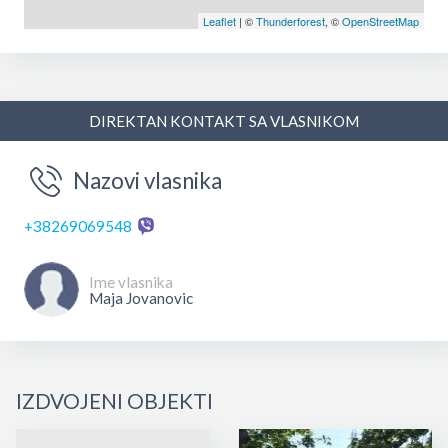
Leaflet
| ©
Thunderforest
, ©
OpenStreetMap
DIREKTAN KONTAKT SA VLASNIKOM
Nazovi vlasnika
+38269069548
Ime vlasnika
Maja Jovanovic
IZDVOJENI OBJEKTI