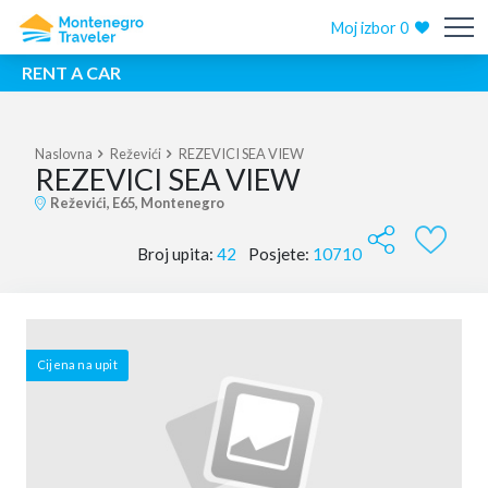
Moj izbor
0
RENT A CAR
Naslovna
Reževići
REZEVICI SEA VIEW
REZEVICI SEA VIEW
Reževići, E65, Montenegro
Broj upita:
42
Posjete:
10710
Cijena na upit