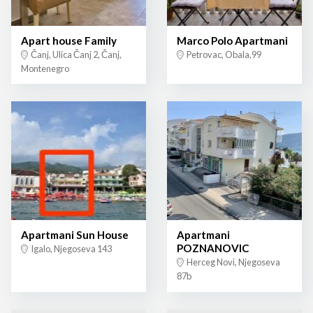
Apart house Family
Marco Polo Apartmani
Čanj, Ulica Čanj 2, Čanj,
Petrovac, Obala,99
Montenegro
Apartmani Sun House
Apartmani
POZNANOVIC
Igalo, Njegoseva 143
Herceg Novi, Njegoseva
87b