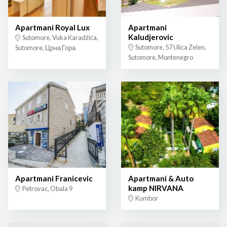
Apartmani Royal Lux
Apartmani
Kaludjerovic
Sutomore, Vuka Karadžića,
Sutomore, 57 Ulica Zelen,
Sutomore, Црна Гора
Sutomore, Montenegro
Apartmani Franicevic
Apartmani & Auto
kamp NIRVANA
Petrovac, Obala 9
Kumbor