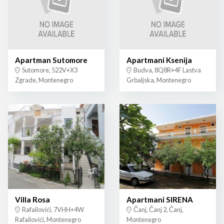
Apartman Sutomore
Apartmani Ksenija
Sutomore, 522V+X3
Budva, 8Q8R+4F Lastva
Zgrade, Montenegro
Grbaljska, Montenegro
Villa Rosa
Apartmani SIRENA
Rafailovići, 7VHH+4W
Čanj, Čanj 2, Čanj,
Rafailovići, Montenegro
Montenegro