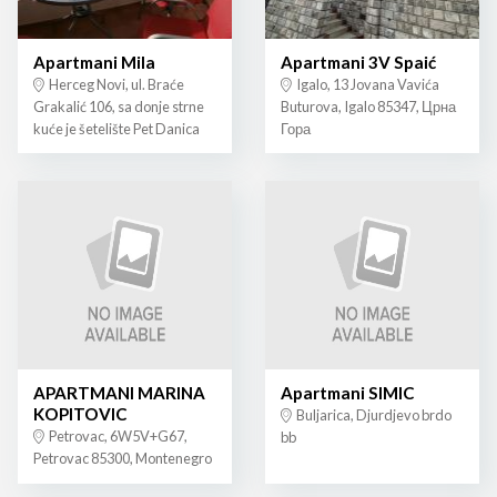
Apartmani Mila
Apartmani 3V Spaić
Herceg Novi, ul. Braće
Igalo, 13 Jovana Vavića
Grakalić 106, sa donje strne
Buturova, Igalo 85347, Црна
kuće je šetelište Pet Danica
Гора
APARTMANI MARINA
Apartmani SIMIC
KOPITOVIC
Buljarica, Djurdjevo brdo
Petrovac, 6W5V+G67,
bb
Petrovac 85300, Montenegro