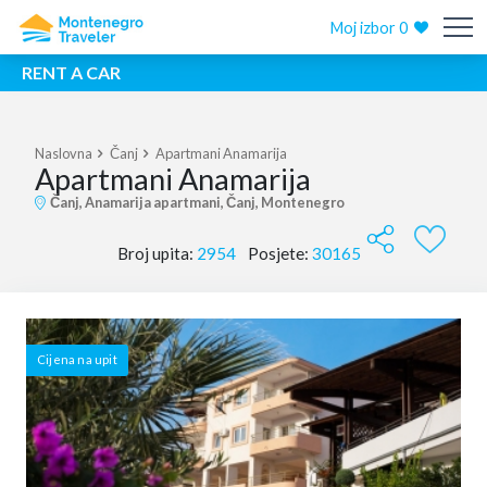
Moj izbor
0
RENT A CAR
Naslovna
Čanj
Apartmani Anamarija
Apartmani Anamarija
Čanj, Anamarija apartmani, Čanj, Montenegro
Broj upita:
2954
Posjete:
30165
Cijena na upit