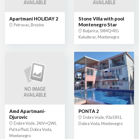
Apartmani HOLIDAY 2
Stone Villa with pool
Montenegro Star
Petrovac, Brezine
Buljarica, 5XMQ+RG
Kaluđerac, Montenegro
Amd Apartmani-
PONTA 2
Djurovic
Dobre Vode, 93a E851,
Dobre Vode, 24JV+QWJ,
Dobra Voda, Montenegro
Put ka Plaži, Dobra Voda,
Montenegro