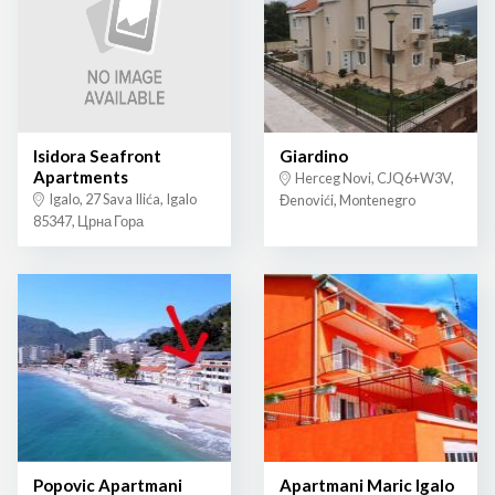
Isidora Seafront
Giardino
Apartments
Herceg Novi, CJQ6+W3V,
Igalo, 27 Sava Ilića, Igalo
Đenovići, Montenegro
85347, Црна Гора
Popovic Apartmani
Apartmani Maric Igalo