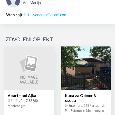
AnaMarija
Web sajt:
http://anamarijacanj.com
IZDVOJENI OBJEKTI
Apartmani Ajka
Kuca za Odmor 8
osoba
Ulcinj, R-17, 85360,
Sutomore, 168 Partizanski
Montenegro
Put, Sutomore, Montenegro