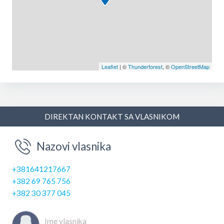
Leaflet
| ©
Thunderforest
, ©
OpenStreetMap
DIREKTAN KONTAKT SA VLASNIKOM
Nazovi vlasnika
+381641217667
+382 69 765 756
+382 30 377 045
Ime vlasnika