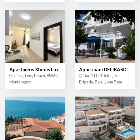
Apartmens Xhenis Lux
Apartmani DELIBASIC
Ulcinj, Long Beach, 85360,
Bar, 21 Ul.I Bokeljske
Montenegro
Brigade, Бар, Црна Гора