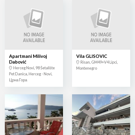
Apartmani Milivoj
Vila GLISOVIC
Dabović
Risan, GM49+V4 Lipci,
Herceg Novi, 98 Šetalište
Montenegro
Pet Danica, Herceg - Novi,
Црна Гора