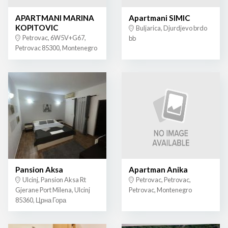
APARTMANI MARINA
Apartmani SIMIC
KOPITOVIC
Buljarica, Djurdjevo brdo
Petrovac, 6W5V+G67,
bb
Petrovac 85300, Montenegro
Pansion Aksa
Apartman Anika
Ulcinj, Pansion Aksa Rt
Petrovac, Petrovac,
Gjerane Port Milena, Ulcinj
Petrovac, Montenegro
85360, Црна Гора