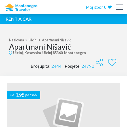
Moj izbor
0
RENT A CAR
Naslovna
Ulcinj
Apartmani Nišavić
Apartmani Nišavić
Ulcinj, Kosovska, Ulcinj 85360, Montenegro
Broj upita:
2444
Posjete:
24790
15€
Od
po osobi