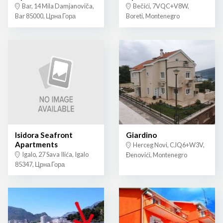
Bar, 14 Mila Damjanoviča,
Bečići, 7VQC+V8W,
Bar 85000, Црна Гора
Boreti, Montenegro
Isidora Seafront
Giardino
Apartments
Herceg Novi, CJQ6+W3V,
Igalo, 27 Sava Ilića, Igalo
Đenovići, Montenegro
85347, Црна Гора