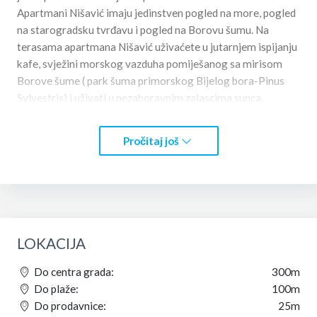
Apartmani Nišavić imaju jedinstven pogled na more, pogled
na starogradsku tvrđavu i pogled na Borovu šumu. Na
terasama apartmana Nišavić uživaćete u jutarnjem ispijanju
kafe, svježini morskog vazduha pomiješanog sa mirisom
Borove šume ( park šuma primorskog Bijelog bora-Pinus
Sylvestris) i uživati u nezaboravnim zalascima sunca.
U neposrednoj blizini su Mala gradska plaža (pješčana od
zrnaca sitnog pijeska koji sadrži 29 minerala), zatim plaže
Pročitaj još
duž Borove šume sa jedinstvenom zabavom tokom dana
pored plaže kao i nudistićka plaža hotela ,,Albatros“. Na par
minuta od App Nišavić u istom nizu nalazi se i jedinstvena
Ženska plaža poznata po svojim ljekovitim i sumporovitim
izvorima. Voda iz sumporovitih izvora na lokalitetu Ženske
plaže ističe u more i obogaćuje ga u plitkom dijelu , što u
LOKACIJA
kombinaciji sa suncem i pijeskom pokazuje izuzetna
Do centra grada:
300m
ljekovita svojstva ovog mikrolokaliteta. Ukazom kralja
Do plaže:
100m
Aleksandra 1926 god. Ulcinj je proglašen ,, za klimatsko
Do prodavnice:
25m
mjesto i banjsko liječilište , a sumporno alkalni izvor za