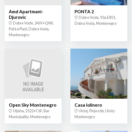
Amd Apartmani-
PONTA 2
Djurovic
Dobre Vode, 93a E851,
Dobre Vode, 24JV+QWJ,
Dobra Voda, Montenegro
Put ka Plaži, Dobra Voda,
Montenegro
Open Sky Montenegro
Casa lolinero
Utjeha, 2522+C6F, Bar
Ulcinj, Pinjes bb, Ulcinj -
Municipality, Montenegro
Montenegro