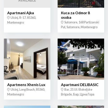
Apartmani Ajka
Kuca za Odmor 8
osoba
Ulcinj, R-17, 85360,
Sutomore, 168 Partizanski
Montenegro
Put, Sutomore, Montenegro
Apartmens Xhenis Lux
Apartmani DELIBASIC
Ulcinj, Long Beach, 85360,
Bar, 21 Ul.I Bokeljske
Montenegro
Brigade, Бар, Црна Гора