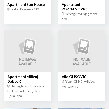
Apartmani Sun House
Apartmani
POZNANOVIC
Igalo, Njegoseva 143
Herceg Novi, Njegoseva
87b
Apartmani Milivoj
Vila GLISOVIC
Dabović
Risan, GM49+V4 Lipci,
Herceg Novi, 98 Šetalište
Montenegro
Pet Danica, Herceg - Novi,
Црна Гора