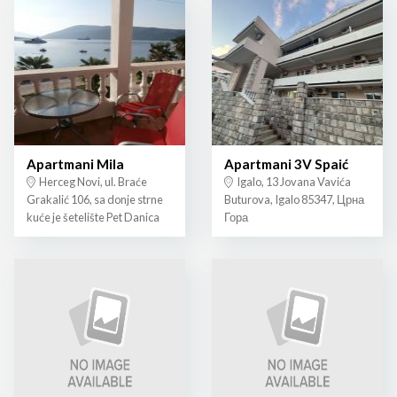
Apartmani Mila
Apartmani 3V Spaić
Herceg Novi, ul. Braće
Igalo, 13 Jovana Vavića
Grakalić 106, sa donje strne
Buturova, Igalo 85347, Црна
kuće je šetelište Pet Danica
Гора