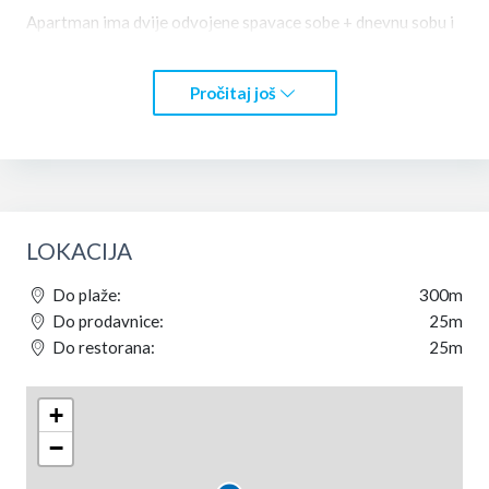
Apartman ima dvije odvojene spavace sobe + dnevnu sobu i
kuhinju. Idealan je za porodice sa 4 i vise clanova. Povrsina
je 55m2.
Pročitaj još
Nazovite nas za rezervaciju ili posaljite upit i odgovoricemo
vam u najkracemo mogucem roku.
Dobrodosli u Tivat
LOKACIJA
Do plaže:
300m
Do prodavnice:
25m
Do restorana:
25m
+
−