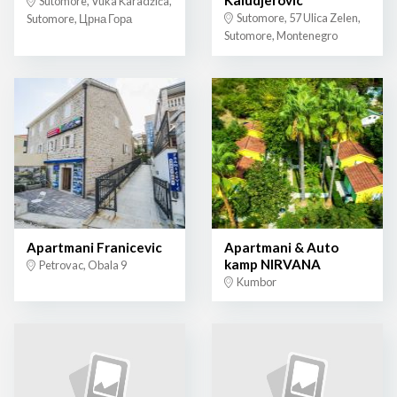
Kaludjerovic
Sutomore, Vuka Karadžića,
Sutomore, 57 Ulica Zelen,
Sutomore, Црна Гора
Sutomore, Montenegro
Apartmani Franicevic
Apartmani & Auto
kamp NIRVANA
Petrovac, Obala 9
Kumbor