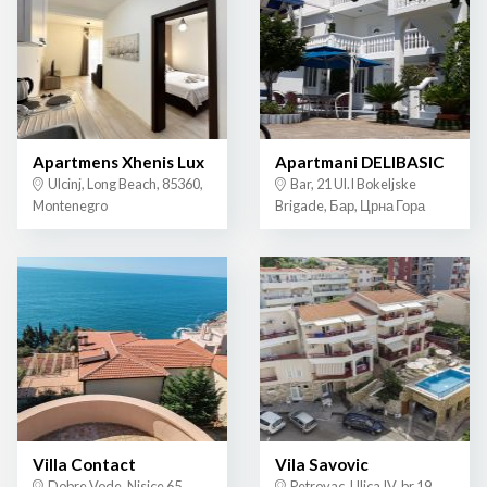
Apartmens Xhenis Lux
Apartmani DELIBASIC
Ulcinj, Long Beach, 85360,
Bar, 21 Ul.I Bokeljske
Montenegro
Brigade, Бар, Црна Гора
Villa Contact
Vila Savovic
Dobre Vode, Nisice 65
Petrovac, Ulica IV, br 19