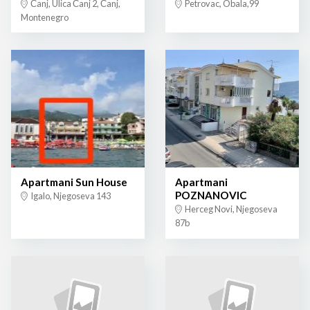
Čanj, Ulica Čanj 2, Čanj,
Petrovac, Obala,99
Montenegro
Apartmani Sun House
Apartmani
POZNANOVIC
Igalo, Njegoseva 143
Herceg Novi, Njegoseva
87b