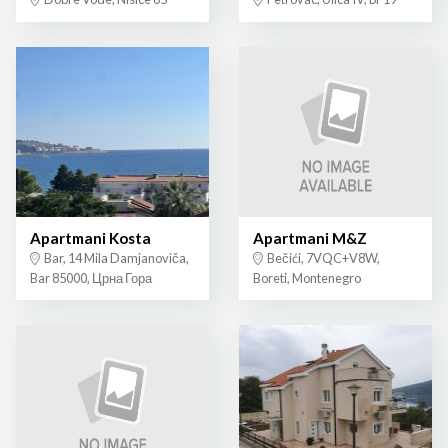
Apartmani Kosta
Apartmani M&Z
Bar, 14 Mila Damjanoviča,
Bečići, 7VQC+V8W,
Bar 85000, Црна Гора
Boreti, Montenegro