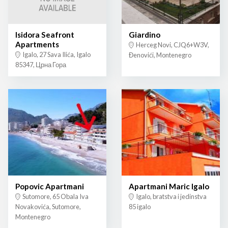
Isidora Seafront
Giardino
Apartments
Herceg Novi, CJQ6+W3V,
Igalo, 27 Sava Ilića, Igalo
Đenovići, Montenegro
85347, Црна Гора
Popovic Apartmani
Apartmani Maric Igalo
Sutomore, 65 Obala Iva
Igalo, bratstva i jedinstva
Novakovića, Sutomore,
85 igalo
Montenegro