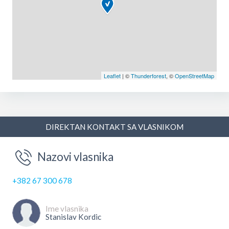
Leaflet
| ©
Thunderforest
, ©
OpenStreetMap
DIREKTAN KONTAKT SA VLASNIKOM
Nazovi vlasnika
+382 67 300 678
Ime vlasnika
Stanislav Kordic