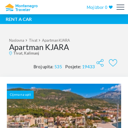
Moj izbor
0
RENT A CAR
Naslovna
Tivat
Apartman KJARA
Apartman KJARA
Tivat, Kalimanj
Broj upita:
535
Posjete:
19433
Cijena na upit