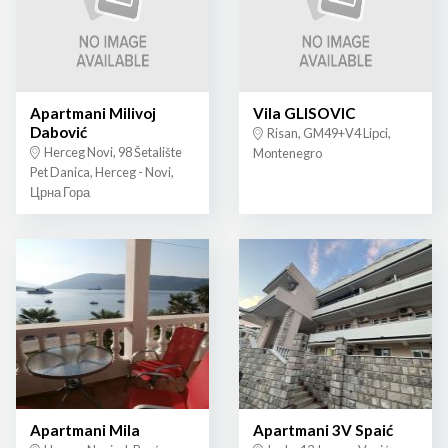
Apartmani Milivoj
Vila GLISOVIC
Dabović
Risan, GM49+V4 Lipci,
Herceg Novi, 98 Šetalište
Montenegro
Pet Danica, Herceg - Novi,
Црна Гора
Apartmani Mila
Apartmani 3V Spaić