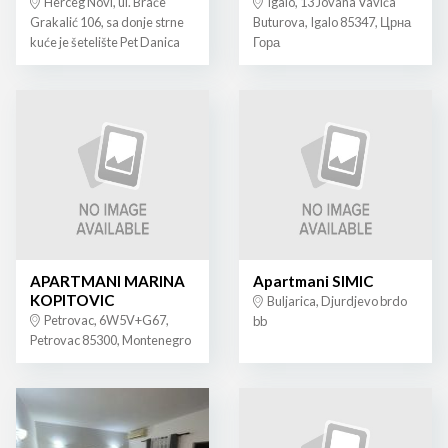
Herceg Novi, ul. Braće
Igalo, 13 Jovana Vavića
Grakalić 106, sa donje strne
Buturova, Igalo 85347, Црна
kuće je šetelište Pet Danica
Гора
APARTMANI MARINA
Apartmani SIMIC
KOPITOVIC
Buljarica, Djurdjevo brdo
Petrovac, 6W5V+G67,
bb
Petrovac 85300, Montenegro