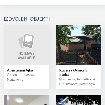
IZDVOJENI OBJEKTI
Apartmani Ajka
Kuca za Odmor 8
osoba
Ulcinj, R-17, 85360,
Sutomore, 168 Partizanski
Montenegro
Put, Sutomore, Montenegro