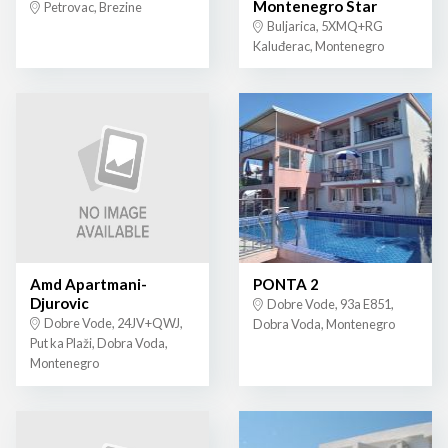
Montenegro Star
Petrovac, Brezine
Buljarica, 5XMQ+RG
Kaluđerac, Montenegro
Amd Apartmani-
PONTA 2
Djurovic
Dobre Vode, 93a E851,
Dobre Vode, 24JV+QWJ,
Dobra Voda, Montenegro
Put ka Plaži, Dobra Voda,
Montenegro