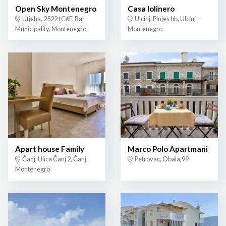
Open Sky Montenegro
Casa lolinero
Utjeha, 2522+C6F, Bar
Ulcinj, Pinjes bb, Ulcinj -
Municipality, Montenegro
Montenegro
Apart house Family
Marco Polo Apartmani
Čanj, Ulica Čanj 2, Čanj,
Petrovac, Obala,99
Montenegro