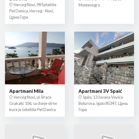
Herceg Novi, 98 Šetalište
Montenegro
Pet Danica, Herceg - Novi,
Црна Гора
Apartmani Mila
Apartmani 3V Spaić
Herceg Novi, ul. Braće
Igalo, 13 Jovana Vavića
Grakalić 106, sa donje strne
Buturova, Igalo 85347, Црна
kuće je šetelište Pet Danica
Гора