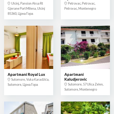
Ulcinj, Pansion Aksa Rt
Petrovac, Petrovac,
Gjerane Port Milena, Ulcinj
Petrovac, Montenegro
85360, Црна Гора
Apartmani Royal Lux
Apartmani
Kaludjerovic
Sutomore, Vuka Karadžića,
Sutomore, 57 Ulica Zelen,
Sutomore, Црна Гора
Sutomore, Montenegro