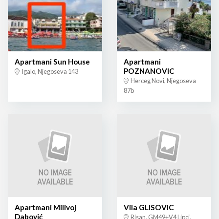
Apartmani Sun House
Apartmani
POZNANOVIC
Igalo, Njegoseva 143
Herceg Novi, Njegoseva
87b
Apartmani Milivoj
Vila GLISOVIC
Dabović
Risan, GM49+V4 Lipci,