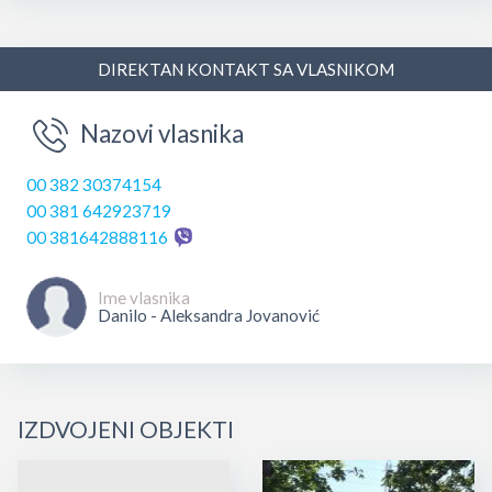
DIREKTAN KONTAKT SA VLASNIKOM
Nazovi vlasnika
00 382 30374154
00 381 642923719
00 381642888116
Ime vlasnika
Danilo - Aleksandra Jovanović
IZDVOJENI OBJEKTI