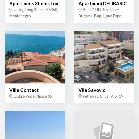
Apartmens Xhenis Lux
Apartmani DELIBASIC
Ulcinj, Long Beach, 85360,
Bar, 21 Ul.I Bokeljske
Montenegro
Brigade, Бар, Црна Гора
Villa Contact
Vila Savovic
Dobre Vode, Nisice 65
Petrovac, Ulica IV, br 19