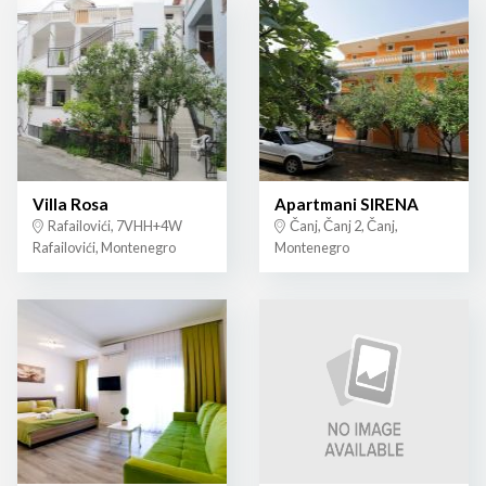
Villa Rosa
Apartmani SIRENA
Rafailovići, 7VHH+4W
Čanj, Čanj 2, Čanj,
Rafailovići, Montenegro
Montenegro