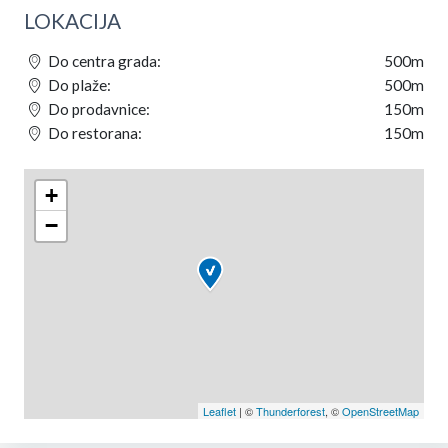
LOKACIJA
Do centra grada:
500m
Do plaže:
500m
Do prodavnice:
150m
Do restorana:
150m
+
−
Leaflet
| ©
Thunderforest
, ©
OpenStreetMap