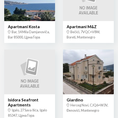
Apartmani Kosta
Apartmani M&Z
Bar, 14 Mila Damjanoviča,
Bečići, 7VQC+V8W,
Bar 85000, Црна Гора
Boreti, Montenegro
Isidora Seafront
Giardino
Apartments
Herceg Novi, CJQ6+W3V,
Igalo, 27 Sava Ilića, Igalo
Đenovići, Montenegro
85347, Црна Гора