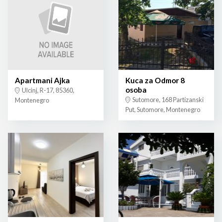
Apartmani Ajka
Kuca za Odmor 8
osoba
Ulcinj, R-17, 85360,
Sutomore, 168 Partizanski
Montenegro
Put, Sutomore, Montenegro