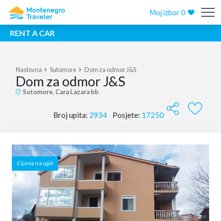
Moj izbor
0
RENT A CAR
Naslovna
Sutomore
Dom za odmor J&S
Dom za odmor J&S
Sutomore, Cara Lazara bb
Broj upita:
2934
Posjete:
17250
Cijena na upit