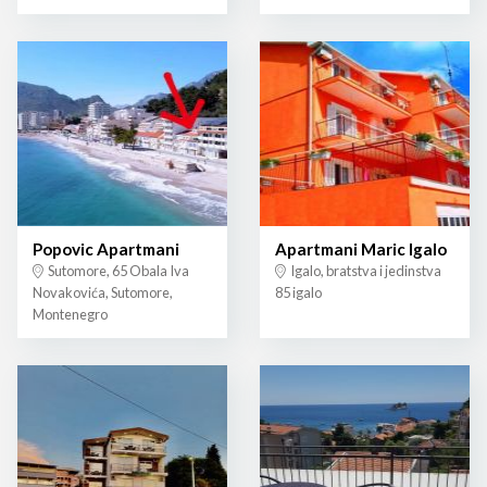
Popovic Apartmani
Apartmani Maric Igalo
Sutomore, 65 Obala Iva
Igalo, bratstva i jedinstva
Novakovića, Sutomore,
85 igalo
Montenegro