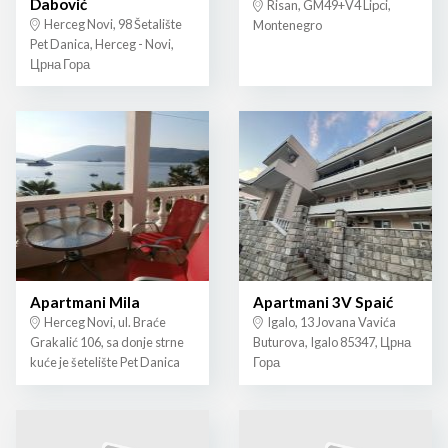
Dabović
Risan, GM49+V4 Lipci,
Herceg Novi, 98 Šetalište
Montenegro
Pet Danica, Herceg - Novi,
Црна Гора
Apartmani Mila
Apartmani 3V Spaić
Herceg Novi, ul. Braće
Igalo, 13 Jovana Vavića
Grakalić 106, sa donje strne
Buturova, Igalo 85347, Црна
kuće je šetelište Pet Danica
Гора