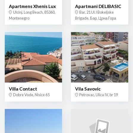
Apartmens Xhenis Lux
Apartmani DELIBASIC
Ulcinj, Long Beach, 85360,
Bar, 21 Ul.I Bokeljske
Montenegro
Brigade, Бар, Црна Гора
Villa Contact
Vila Savovic
Dobre Vode, Nisice 65
Petrovac, Ulica IV, br 19