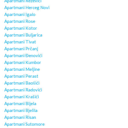
Apartmani Reževići
Apartmani Herceg Novi
Apartmani Igalo
Apartmani Rose
Apartmani Kotor
Apartmani Buljarica
Apartmani Tivat
Apartmani Prčanj
Apartmani Đenovići
Apartmani Kumbor
Apartmani Meljine
Apartmani Perast
Apartmani Baošići
Apartmani Radovići
Apartmani Krašići
Apartmani Bijela
Apartmani Bjelila
Apartmani Risan
Apartmani Sutomore