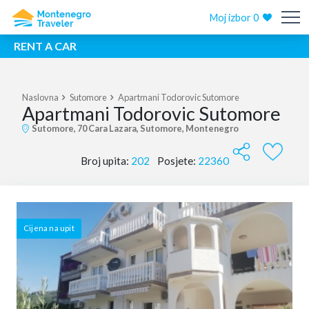
Moj izbor
0
RENT A CAR
Naslovna
Sutomore
Apartmani Todorovic Sutomore
Apartmani Todorovic Sutomore
Sutomore, 70 Cara Lazara, Sutomore, Montenegro
Broj upita:
202
Posjete:
22360
Cijena na upit