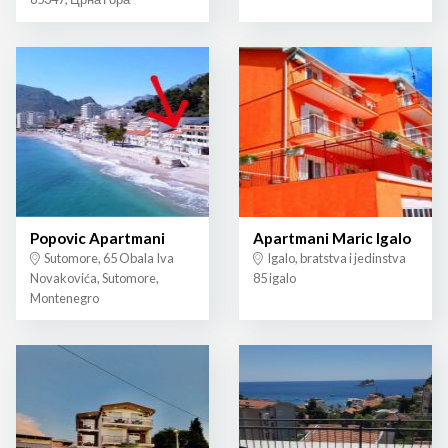
Popovic Apartmani
Apartmani Maric Igalo
Sutomore, 65 Obala Iva
Igalo, bratstva i jedinstva
Novakovića, Sutomore,
85 igalo
Montenegro