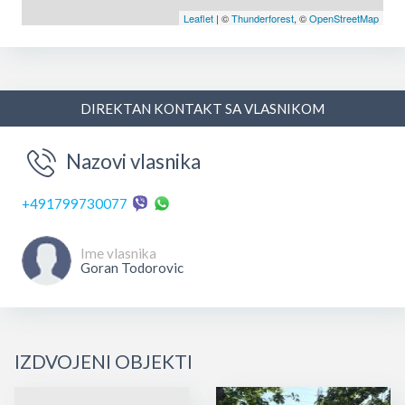
Leaflet
| ©
Thunderforest
, ©
OpenStreetMap
DIREKTAN KONTAKT SA VLASNIKOM
Nazovi vlasnika
+491799730077
Ime vlasnika
Goran Todorovic
IZDVOJENI OBJEKTI