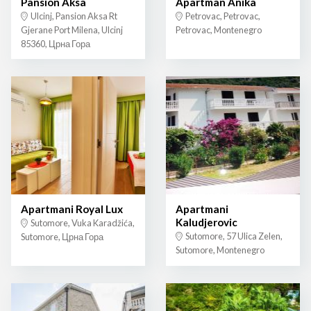
Pansion Aksa
Apartman Anika
Ulcinj, Pansion Aksa Rt
Petrovac, Petrovac,
Gjerane Port Milena, Ulcinj
Petrovac, Montenegro
85360, Црна Гора
Apartmani Royal Lux
Apartmani
Kaludjerovic
Sutomore, Vuka Karadžića,
Sutomore, 57 Ulica Zelen,
Sutomore, Црна Гора
Sutomore, Montenegro