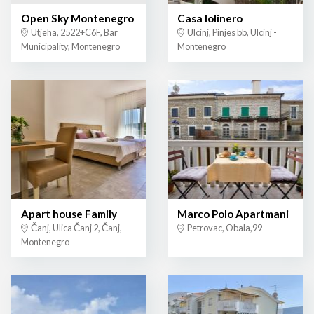
Open Sky Montenegro
Casa lolinero
Utjeha, 2522+C6F, Bar
Ulcinj, Pinjes bb, Ulcinj -
Municipality, Montenegro
Montenegro
Apart house Family
Marco Polo Apartmani
Čanj, Ulica Čanj 2, Čanj,
Petrovac, Obala,99
Montenegro