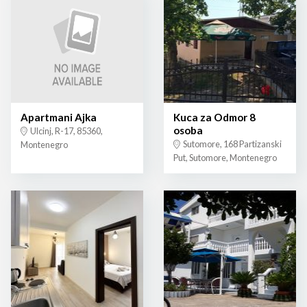
Apartmani Ajka
Kuca za Odmor 8
osoba
Ulcinj, R-17, 85360,
Sutomore, 168 Partizanski
Montenegro
Put, Sutomore, Montenegro