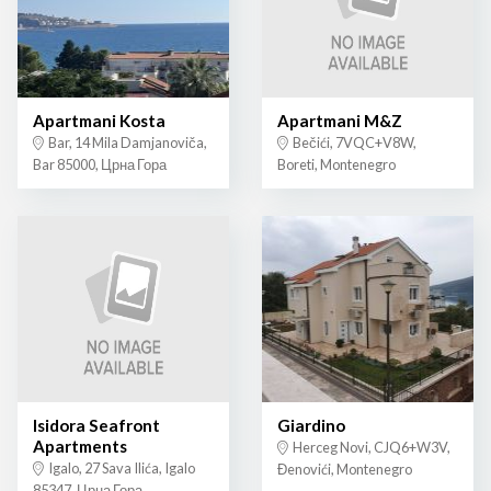
Apartmani Kosta
Apartmani M&Z
Bar, 14 Mila Damjanoviča,
Bečići, 7VQC+V8W,
Bar 85000, Црна Гора
Boreti, Montenegro
Isidora Seafront
Giardino
Apartments
Herceg Novi, CJQ6+W3V,
Igalo, 27 Sava Ilića, Igalo
Đenovići, Montenegro
85347, Црна Гора