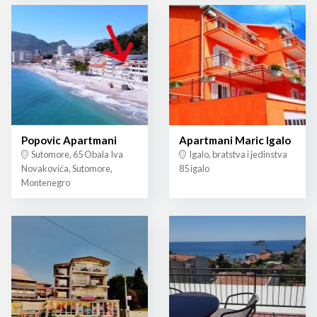
Popovic Apartmani
Apartmani Maric Igalo
Sutomore, 65 Obala Iva
Igalo, bratstva i jedinstva
Novakovića, Sutomore,
85 igalo
Montenegro