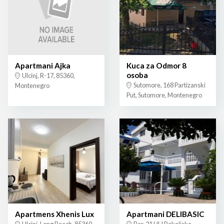
Apartmani Ajka
Kuca za Odmor 8
osoba
Ulcinj, R-17, 85360,
Sutomore, 168 Partizanski
Montenegro
Put, Sutomore, Montenegro
Apartmens Xhenis Lux
Apartmani DELIBASIC