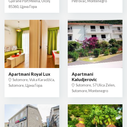
Gjerane Port Milena, Ulcinj
Petrovac, Montenegro
85360, Црна Гора
Apartmani Royal Lux
Apartmani
Kaludjerovic
Sutomore, Vuka Karadžića,
Sutomore, 57 Ulica Zelen,
Sutomore, Црна Гора
Sutomore, Montenegro