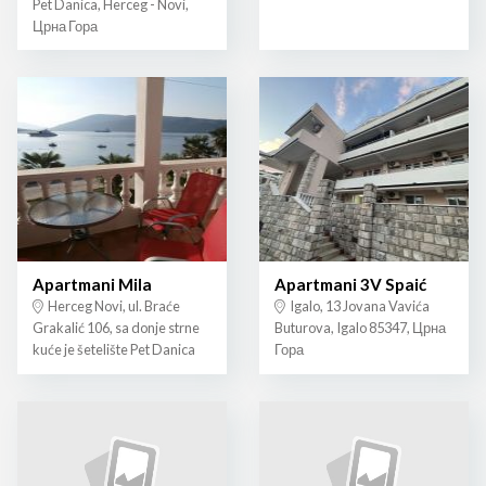
Pet Danica, Herceg - Novi,
Црна Гора
Apartmani Mila
Apartmani 3V Spaić
Herceg Novi, ul. Braće
Igalo, 13 Jovana Vavića
Grakalić 106, sa donje strne
Buturova, Igalo 85347, Црна
kuće je šetelište Pet Danica
Гора