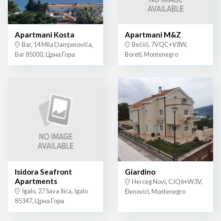
Apartmani Kosta
Apartmani M&Z
Bar, 14 Mila Damjanoviča,
Bečići, 7VQC+V8W,
Bar 85000, Црна Гора
Boreti, Montenegro
Isidora Seafront
Giardino
Apartments
Herceg Novi, CJQ6+W3V,
Igalo, 27 Sava Ilića, Igalo
Đenovići, Montenegro
85347, Црна Гора