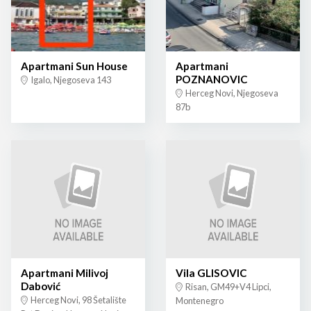
Apartmani Sun House
Apartmani
POZNANOVIC
Igalo, Njegoseva 143
Herceg Novi, Njegoseva
87b
Apartmani Milivoj
Vila GLISOVIC
Dabović
Risan, GM49+V4 Lipci,
Herceg Novi, 98 Šetalište
Montenegro