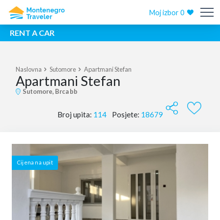
Moj izbor
0
RENT A CAR
Naslovna
Sutomore
Apartmani Stefan
Apartmani Stefan
Sutomore, Brca bb
Broj upita:
114
Posjete:
18679
Cijena na upit