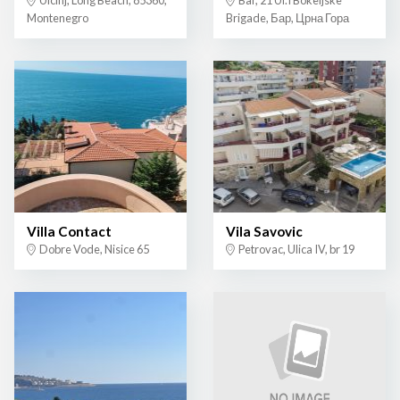
Ulcinj, Long Beach, 85360,
Bar, 21 Ul.I Bokeljske
Montenegro
Brigade, Бар, Црна Гора
Villa Contact
Vila Savovic
Dobre Vode, Nisice 65
Petrovac, Ulica IV, br 19