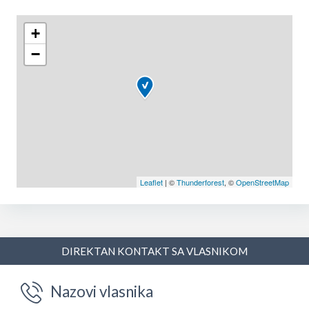
+
−
Leaflet
| ©
Thunderforest
, ©
OpenStreetMap
DIREKTAN KONTAKT SA VLASNIKOM
Nazovi vlasnika