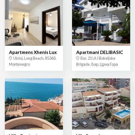
Apartmens Xhenis Lux
Apartmani DELIBASIC
Ulcinj, Long Beach, 85360,
Bar, 21 Ul.I Bokeljske
Montenegro
Brigade, Бар, Црна Гора