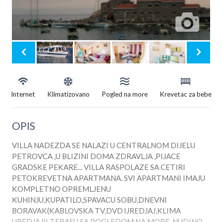
Internet
Klimatizovano
Pogled na more
Krevetac za bebe
OPIS
VILLA NADEZDA SE NALAZI U CENTRALNOM DIJELU
PETROVCA ,U BLIZINI DOMA ZDRAVLJA ,PIJACE
GRADSKE PEKARE... VILLA RASPOLAZE SA CETIRI
PETOKREVETNA APARTMANA. SVI APARTMANI IMAJU
KOMPLETNO OPREMLJENU
KUHINJU,KUPATILO,SPAVACU SOBU,DNEVNI
BORAVAK(KABLOVSKA TV,DVD UREDJAJ,KLIMA
UREDJAJ)I TERASU SA POGLEDOM NA MORE. NUDINO