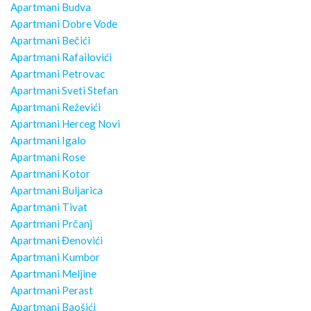
Apartmani Budva
Apartmani Dobre Vode
Apartmani Bečići
Apartmani Rafailovići
Apartmani Petrovac
Apartmani Sveti Stefan
Apartmani Reževići
Apartmani Herceg Novi
Apartmani Igalo
Apartmani Rose
Apartmani Kotor
Apartmani Buljarica
Apartmani Tivat
Apartmani Prčanj
Apartmani Đenovići
Apartmani Kumbor
Apartmani Meljine
Apartmani Perast
Apartmani Baošići