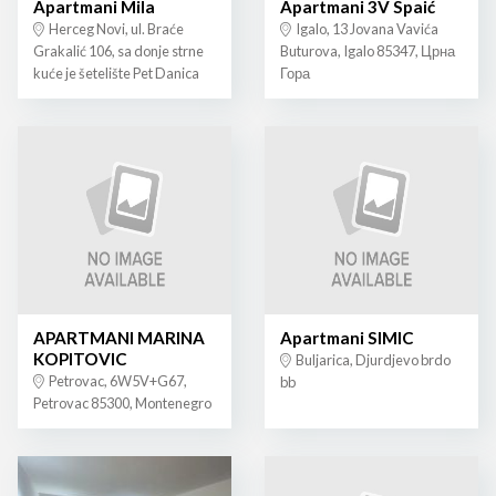
Apartmani Mila
Apartmani 3V Spaić
Herceg Novi, ul. Braće
Igalo, 13 Jovana Vavića
Grakalić 106, sa donje strne
Buturova, Igalo 85347, Црна
kuće je šetelište Pet Danica
Гора
APARTMANI MARINA
Apartmani SIMIC
KOPITOVIC
Buljarica, Djurdjevo brdo
Petrovac, 6W5V+G67,
bb
Petrovac 85300, Montenegro