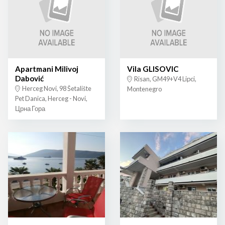
Apartmani Milivoj
Vila GLISOVIC
Dabović
Risan, GM49+V4 Lipci,
Herceg Novi, 98 Šetalište
Montenegro
Pet Danica, Herceg - Novi,
Црна Гора