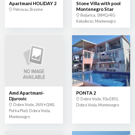
Apartmani HOLIDAY 2
Stone Villa with pool
Montenegro Star
Petrovac, Brezine
Buljarica, 5XMQ+RG
Kaluđerac, Montenegro
Amd Apartmani-
PONTA 2
Djurovic
Dobre Vode, 93a E851,
Dobre Vode, 24JV+QWJ,
Dobra Voda, Montenegro
Put ka Plaži, Dobra Voda,
Montenegro