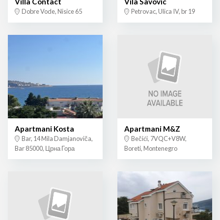
Villa Contact
Vila Savovic
Dobre Vode, Nisice 65
Petrovac, Ulica IV, br 19
Apartmani Kosta
Apartmani M&Z
Bar, 14 Mila Damjanoviča,
Bečići, 7VQC+V8W,
Bar 85000, Црна Гора
Boreti, Montenegro