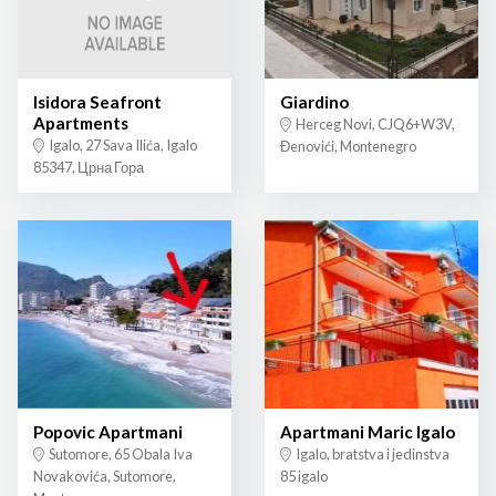
Isidora Seafront
Giardino
Apartments
Herceg Novi, CJQ6+W3V,
Igalo, 27 Sava Ilića, Igalo
Đenovići, Montenegro
85347, Црна Гора
Popovic Apartmani
Apartmani Maric Igalo
Sutomore, 65 Obala Iva
Igalo, bratstva i jedinstva
Novakovića, Sutomore,
85 igalo