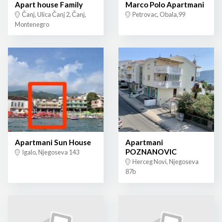
Apart house Family
Marco Polo Apartmani
Čanj, Ulica Čanj 2, Čanj,
Petrovac, Obala,99
Montenegro
Apartmani Sun House
Apartmani
POZNANOVIC
Igalo, Njegoseva 143
Herceg Novi, Njegoseva
87b