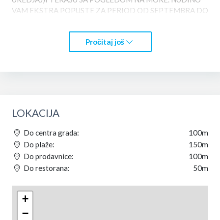
VAM EKSTRA POPUSTE ZA PERIOD OD SEPTEMBRA DO
MAJA,KAO I POPUST ILI GRATIS VOZNJU TURISTICKIM
BRODICEM 'MONTENEGRO STAR'ZA SVE GOSTE CIJI
Pročitaj još
BORAVAK BUDE DUZI OD 30 DANA . DOBRODOSLI!!!
LOKACIJA
Do centra grada:
100m
Do plaže:
150m
Do prodavnice:
100m
Do restorana:
50m
+
−