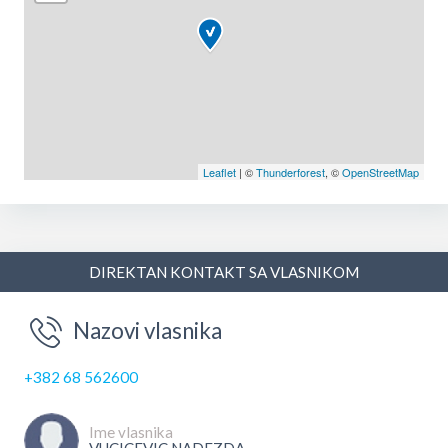
Leaflet
| ©
Thunderforest
, ©
OpenStreetMap
DIREKTAN KONTAKT SA VLASNIKOM
Nazovi vlasnika
+382 68 562600
Ime vlasnika