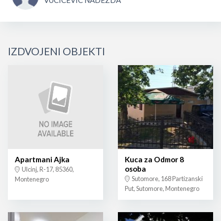
VUCICEVIC NADEZDA
IZDVOJENI OBJEKTI
Apartmani Ajka
Kuca za Odmor 8
osoba
Ulcinj, R-17, 85360,
Sutomore, 168 Partizanski
Montenegro
Put, Sutomore, Montenegro