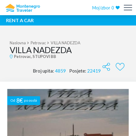
Moj izbor
0
RENT A CAR
Naslovna
Petrovac
VILLA NADEZDA
VILLA NADEZDA
Petrovac, STUPOVI BB
Broj upita:
4859
Posjete:
22419
8€
Od
po osobi