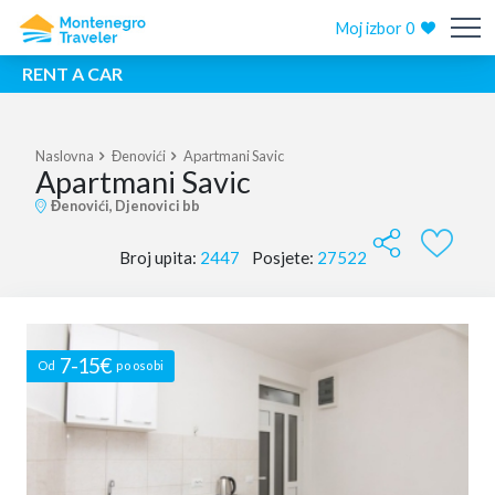
Moj izbor
0
RENT A CAR
Naslovna
Đenovići
Apartmani Savic
Apartmani Savic
Đenovići, Djenovici bb
Broj upita:
2447
Posjete:
27522
7-15€
Od
po osobi