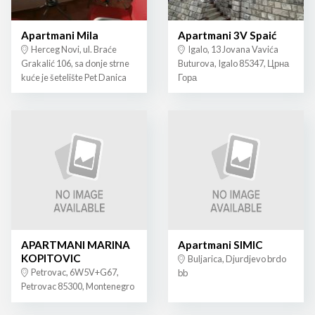
Apartmani Mila
Apartmani 3V Spaić
Herceg Novi, ul. Braće
Igalo, 13 Jovana Vavića
Grakalić 106, sa donje strne
Buturova, Igalo 85347, Црна
kuće je šetelište Pet Danica
Гора
APARTMANI MARINA
Apartmani SIMIC
KOPITOVIC
Buljarica, Djurdjevo brdo
Petrovac, 6W5V+G67,
bb
Petrovac 85300, Montenegro