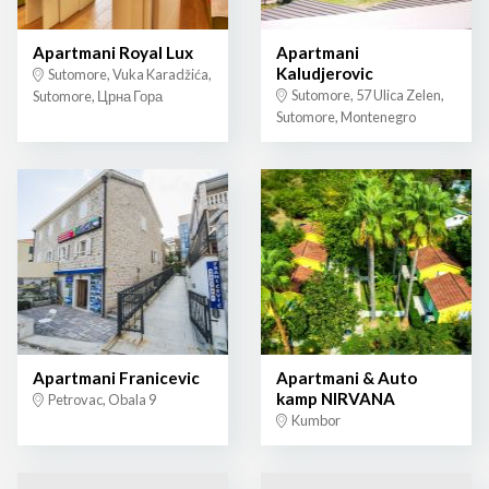
Apartmani Royal Lux
Apartmani
Kaludjerovic
Sutomore, Vuka Karadžića,
Sutomore, 57 Ulica Zelen,
Sutomore, Црна Гора
Sutomore, Montenegro
Apartmani Franicevic
Apartmani & Auto
kamp NIRVANA
Petrovac, Obala 9
Kumbor