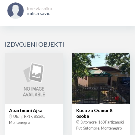
Ime vlasnika
milica savic
IZDVOJENI OBJEKTI
Apartmani Ajka
Kuca za Odmor 8
osoba
Ulcinj, R-17, 85360,
Sutomore, 168 Partizanski
Montenegro
Put, Sutomore, Montenegro