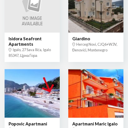
Isidora Seafront
Giardino
Apartments
Herceg Novi, CJQ6+W3V,
Igalo, 27 Sava Ilića, Igalo
Đenovići, Montenegro
85347, Црна Гора
Popovic Apartmani
Apartmani Maric Igalo