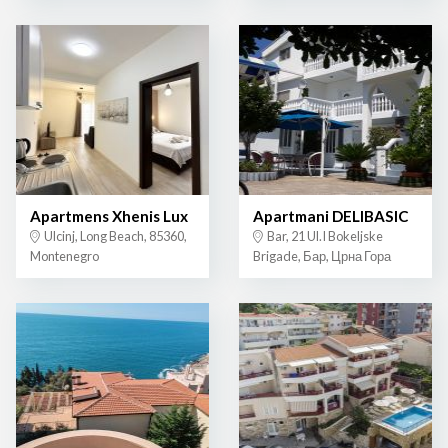
Apartmens Xhenis Lux
Apartmani DELIBASIC
Ulcinj, Long Beach, 85360,
Bar, 21 Ul.I Bokeljske
Montenegro
Brigade, Бар, Црна Гора