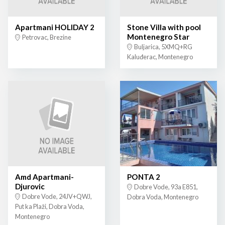
Apartmani HOLIDAY 2
Stone Villa with pool
Montenegro Star
Petrovac, Brezine
Buljarica, 5XMQ+RG
Kaluđerac, Montenegro
Amd Apartmani-
PONTA 2
Djurovic
Dobre Vode, 93a E851,
Dobre Vode, 24JV+QWJ,
Dobra Voda, Montenegro
Put ka Plaži, Dobra Voda,
Montenegro