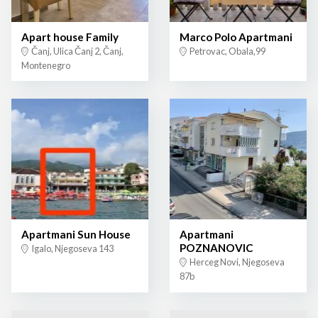
Apart house Family
Marco Polo Apartmani
Čanj, Ulica Čanj 2, Čanj,
Petrovac, Obala,99
Montenegro
Apartmani Sun House
Apartmani
POZNANOVIC
Igalo, Njegoseva 143
Herceg Novi, Njegoseva
87b