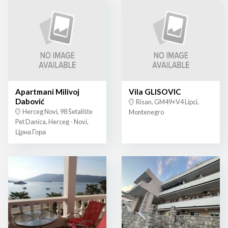
Apartmani Milivoj
Vila GLISOVIC
Dabović
Risan, GM49+V4 Lipci,
Herceg Novi, 98 Šetalište
Montenegro
Pet Danica, Herceg - Novi,
Црна Гора