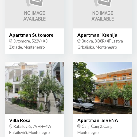
Apartman Sutomore
Apartmani Ksenija
Sutomore, 522V+X3
Budva, 8Q8R+4F Lastva
Zgrade, Montenegro
Grbaljska, Montenegro
Villa Rosa
Apartmani SIRENA
Rafailovići, 7VHH+4W
Čanj, Čanj 2, Čanj,
Rafailovići, Montenegro
Montenegro