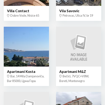
Villa Contact
Vila Savovic
Dobre Vode, Nisice 65
Petrovac, Ulica IV, br 19
Apartmani Kosta
Apartmani M&Z
Bar, 14 Mila Damjanoviča,
Bečići, 7VQC+V8W,
Bar 85000, Црна Гора
Boreti, Montenegro