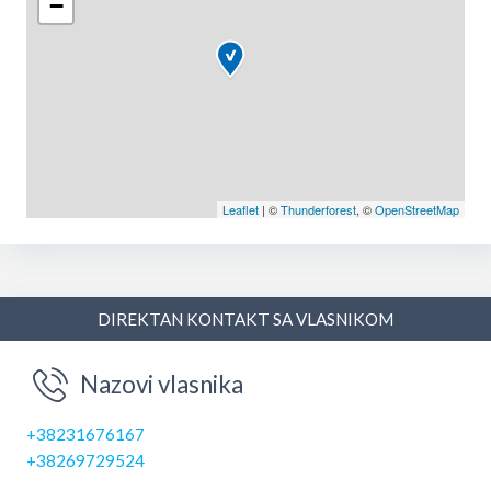
−
Leaflet
| ©
Thunderforest
, ©
OpenStreetMap
DIREKTAN KONTAKT SA VLASNIKOM
Nazovi vlasnika
+38231676167
+38269729524