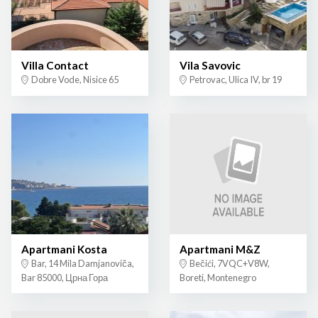
Villa Contact
Vila Savovic
Dobre Vode, Nisice 65
Petrovac, Ulica IV, br 19
Apartmani Kosta
Apartmani M&Z
Bar, 14 Mila Damjanoviča,
Bečići, 7VQC+V8W,
Bar 85000, Црна Гора
Boreti, Montenegro