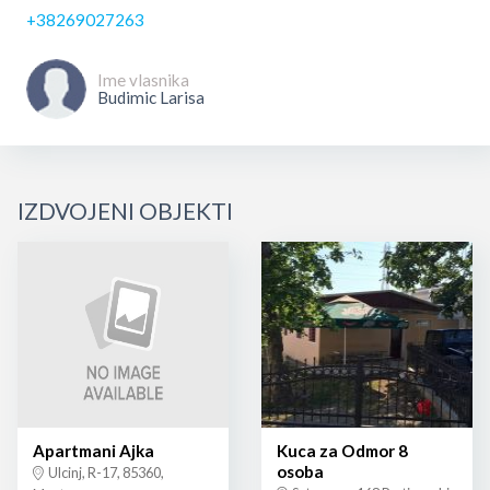
+38269027263
Ime vlasnika
Budimic Larisa
IZDVOJENI OBJEKTI
Apartmani Ajka
Kuca za Odmor 8
osoba
Ulcinj, R-17, 85360,