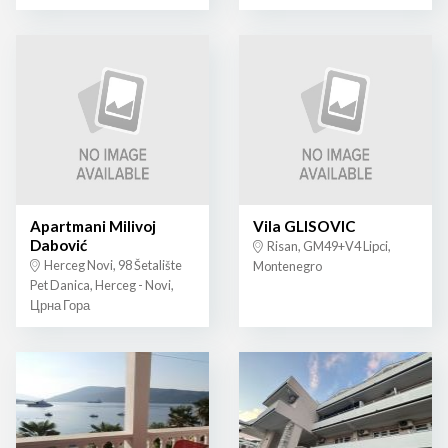
Apartmani Milivoj
Vila GLISOVIC
Dabović
Risan, GM49+V4 Lipci,
Herceg Novi, 98 Šetalište
Montenegro
Pet Danica, Herceg - Novi,
Црна Гора