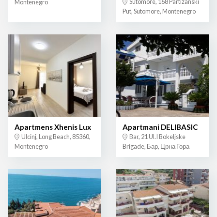
Sutomore, 168 Partizanski
Montenegro
Put, Sutomore, Montenegro
Apartmens Xhenis Lux
Apartmani DELIBASIC
Ulcinj, Long Beach, 85360,
Bar, 21 Ul.I Bokeljske
Montenegro
Brigade, Бар, Црна Гора