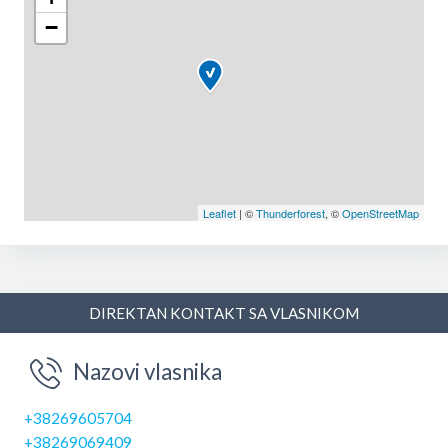
−
Leaflet
| ©
Thunderforest
, ©
OpenStreetMap
DIREKTAN KONTAKT SA VLASNIKOM
Nazovi vlasnika
+38269605704
+38269069409