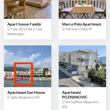
Apart house Family
Marco Polo Apartmani
Čanj, Ulica Čanj 2, Čanj,
Petrovac, Obala,99
Montenegro
Apartmani Sun House
Apartmani
POZNANOVIC
Igalo, Njegoseva 143
Herceg Novi, Njegoseva
87b