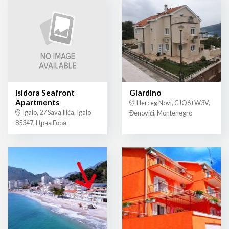
Isidora Seafront
Giardino
Apartments
Herceg Novi, CJQ6+W3V,
Igalo, 27 Sava Ilića, Igalo
Đenovići, Montenegro
85347, Црна Гора