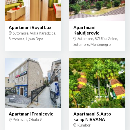
Apartmani Royal Lux
Apartmani
Kaludjerovic
Sutomore, Vuka Karadžića,
Sutomore, 57 Ulica Zelen,
Sutomore, Црна Гора
Sutomore, Montenegro
Apartmani Franicevic
Apartmani & Auto
kamp NIRVANA
Petrovac, Obala 9
Kumbor