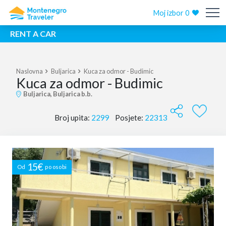
Moj izbor
0
RENT A CAR
Naslovna
Buljarica
Kuca za odmor - Budimic
Kuca za odmor - Budimic
Buljarica, Buljarica b.b.
Broj upita:
2299
Posjete:
22313
15€
Od
po osobi