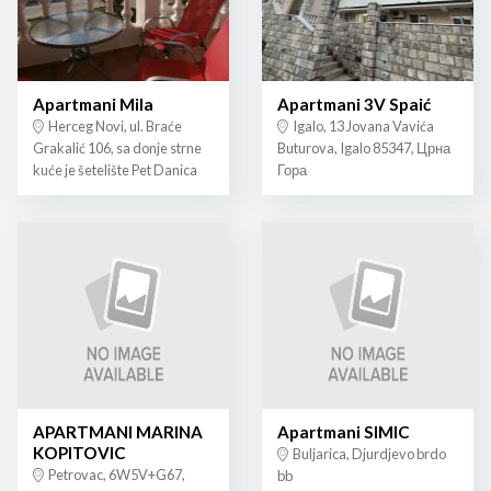
Apartmani Mila
Apartmani 3V Spaić
Herceg Novi, ul. Braće
Igalo, 13 Jovana Vavića
Grakalić 106, sa donje strne
Buturova, Igalo 85347, Црна
kuće je šetelište Pet Danica
Гора
APARTMANI MARINA
Apartmani SIMIC
KOPITOVIC
Buljarica, Djurdjevo brdo
Petrovac, 6W5V+G67,
bb