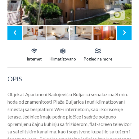
Internet
Klimatizovano
Pogled na more
OPIS
Objekat Apartmeni Radojević u Buljarici se nalazi na 8 min.
hoda od znamenitosti Plaža Buljarica i nudi klimatizovani
smeštaj sa besplatnim WiFi internetom, kao i korišćenje
terase. Jedinice imaju podne pločice i sadrže potpuno
opremljenu čajnu kuhinju sa frižiderom, flat-screen televizor
sa satelitskim kanalima, kao i sopstveno kupatilo sa tušem i
fenom za kosu. Pojedine smeštajne jedinice imaju prostor za