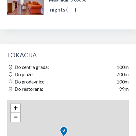
nights (
-
)
LOKACIJA
Do centra grada:
100m
Do plaže:
700m
Do prodavnice:
100m
Do restorana:
99m
+
−