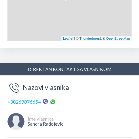
Leaflet
| ©
Thunderforest
, ©
OpenStreetMap
DIREKTAN KONTAKT SA VLASNIKOM
Nazovi vlasnika
+38269876654
Ime vlasnika
Sandra Radojevic