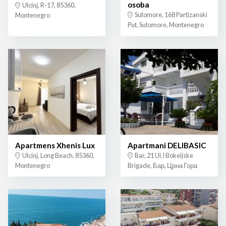
osoba
Ulcinj, R-17, 85360,
Sutomore, 168 Partizanski
Montenegro
Put, Sutomore, Montenegro
Apartmens Xhenis Lux
Apartmani DELIBASIC
Ulcinj, Long Beach, 85360,
Bar, 21 Ul.I Bokeljske
Montenegro
Brigade, Бар, Црна Гора