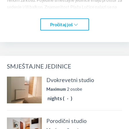
sedenje i/ili balkon. Znamenitost Plaža Lučice nalazi se na
18 min. hoda od smeštajnog objekta Apartments Radojević,
a znamenitost Plaža Petrovac na 2,6 km. Aerodrom
Pročitaj još
(Aerodrom Tivat) je udaljen 36 km.
SMJEŠTAJNE JEDINICE
Dvokrevetni studio
Maximum
2 osobe
nights (
-
)
Porodični studio