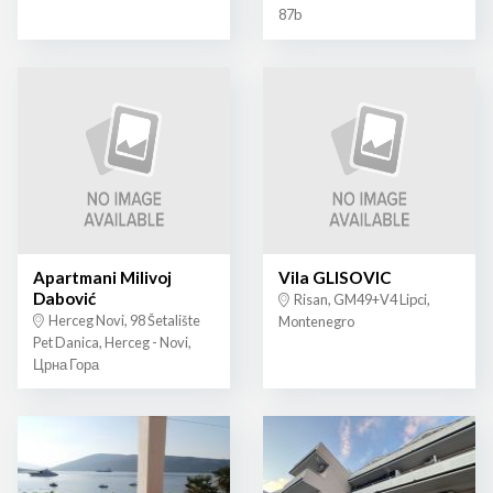
87b
Apartmani Milivoj
Vila GLISOVIC
Dabović
Risan, GM49+V4 Lipci,
Herceg Novi, 98 Šetalište
Montenegro
Pet Danica, Herceg - Novi,
Црна Гора