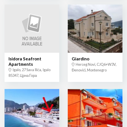
Isidora Seafront
Giardino
Apartments
Herceg Novi, CJQ6+W3V,
Igalo, 27 Sava Ilića, Igalo
Đenovići, Montenegro
85347, Црна Гора