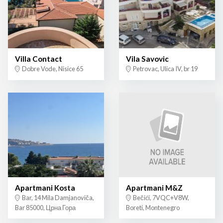
Villa Contact
Vila Savovic
Dobre Vode, Nisice 65
Petrovac, Ulica IV, br 19
Apartmani Kosta
Apartmani M&Z
Bar, 14 Mila Damjanoviča,
Bečići, 7VQC+V8W,
Bar 85000, Црна Гора
Boreti, Montenegro