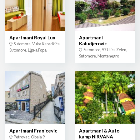
Apartmani Royal Lux
Apartmani
Kaludjerovic
Sutomore, Vuka Karadžića,
Sutomore, 57 Ulica Zelen,
Sutomore, Црна Гора
Sutomore, Montenegro
Apartmani Franicevic
Apartmani & Auto
kamp NIRVANA
Petrovac, Obala 9