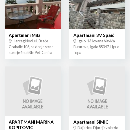
Apartmani Mila
Apartmani 3V Spaić
Herceg Novi, ul. Braće
Igalo, 13 Jovana Vavića
Grakalić 106, sa donje strne
Buturova, Igalo 85347, Црна
kuće je šetelište Pet Danica
Гора
APARTMANI MARINA
Apartmani SIMIC
KOPITOVIC
Buljarica, Djurdjevo brdo