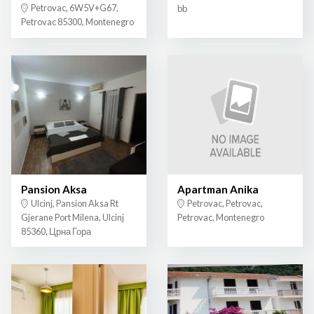
Petrovac, 6W5V+G67,
bb
Petrovac 85300, Montenegro
Pansion Aksa
Apartman Anika
Ulcinj, Pansion Aksa Rt
Petrovac, Petrovac,
Gjerane Port Milena, Ulcinj
Petrovac, Montenegro
85360, Црна Гора