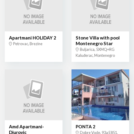
Apartmani HOLIDAY 2
Stone Villa with pool
Montenegro Star
Petrovac, Brezine
Buljarica, 5XMQ+RG
Kaluđerac, Montenegro
Amd Apartmani-
PONTA 2
Djurovic
Dobre Vode, 93a E851,