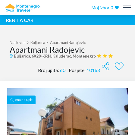
Moj izbor
0
RENT A CAR
Naslovna
Buljarica
Apartmani Radojevic
Apartmani Radojevic
Buljarica, 6X28+6RH, Kaluđerac, Montenegro
Broj upita:
60
Posjete:
10163
Cijena na upit