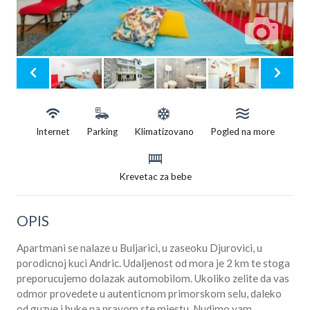
Internet
Parking
Klimatizovano
Pogled na more
Krevetac za bebe
OPIS
Apartmani se nalaze u Buljarici, u zaseoku Djurovici, u
porodicnoj kuci Andric. Udaljenost od mora je 2 km te stoga
preporucujemo dolazak automobilom. Ukoliko zelite da vas
odmor provedete u autenticnom primorskom selu, daleko
od guzve i buke na pravom ste mjestu. Nudimo vam