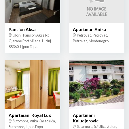
Pansion Aksa
Apartman Anika
Ulcinj, Pansion Aksa Rt
Petrovac, Petrovac,
Gjerane Port Milena, Ulcinj
Petrovac, Montenegro
85360, Црна Гора
Apartmani Royal Lux
Apartmani
Kaludjerovic
Sutomore, Vuka Karadžića,
Sutomore, 57 Ulica Zelen,
Sutomore, Црна Гора