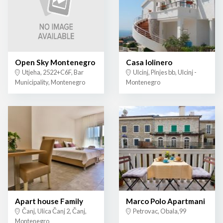
Open Sky Montenegro
Casa lolinero
Utjeha, 2522+C6F, Bar
Ulcinj, Pinjes bb, Ulcinj -
Municipality, Montenegro
Montenegro
Apart house Family
Marco Polo Apartmani
Čanj, Ulica Čanj 2, Čanj,
Petrovac, Obala,99
Montenegro