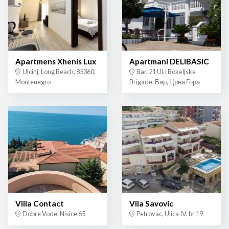
Apartmens Xhenis Lux
Apartmani DELIBASIC
Ulcinj, Long Beach, 85360,
Bar, 21 Ul.I Bokeljske
Montenegro
Brigade, Бар, Црна Гора
Villa Contact
Vila Savovic
Dobre Vode, Nisice 65
Petrovac, Ulica IV, br 19