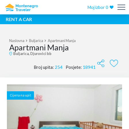
Moj izbor
0
RENT A CAR
Naslovna
Buljarica
Apartmani Manja
Apartmani Manja
Buljarica, Djurovici bb
Broj upita:
254
Posjete:
18941
Cijena na upit