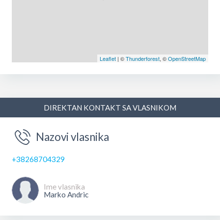
Leaflet
| ©
Thunderforest
, ©
OpenStreetMap
DIREKTAN KONTAKT SA VLASNIKOM
Nazovi vlasnika
+38268704329
Ime vlasnika
Marko Andric