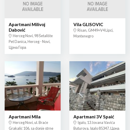
Apartmani Milivoj
Vila GLISOVIC
Dabović
Risan, GM49+V4 Lipci,
Herceg Novi, 98 Šetalište
Montenegro
Pet Danica, Herceg - Novi,
Црна Гора
Apartmani Mila
Apartmani 3V Spaić
Herceg Novi, ul. Braće
Igalo, 13 Jovana Vavića
Grakalić 106, sa donje strne
Buturova, Igalo 85347, Црна