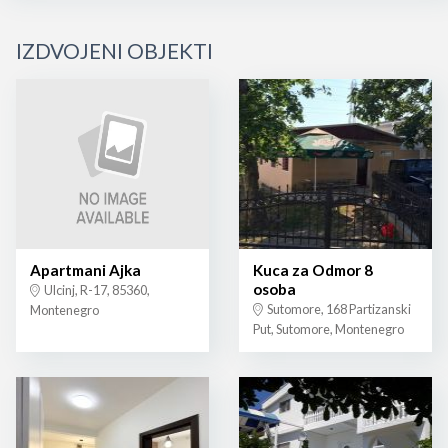
IZDVOJENI OBJEKTI
Apartmani Ajka
Kuca za Odmor 8
osoba
Ulcinj, R-17, 85360,
Sutomore, 168 Partizanski
Montenegro
Put, Sutomore, Montenegro