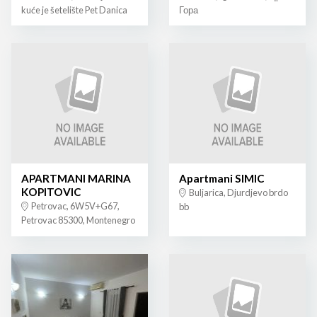
kuće je šetelište Pet Danica
Гора
APARTMANI MARINA
Apartmani SIMIC
KOPITOVIC
Buljarica, Djurdjevo brdo
Petrovac, 6W5V+G67,
bb
Petrovac 85300, Montenegro