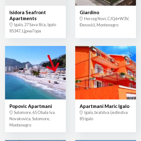
Isidora Seafront
Giardino
Apartments
Herceg Novi, CJQ6+W3V,
Igalo, 27 Sava Ilića, Igalo
Đenovići, Montenegro
85347, Црна Гора
Popovic Apartmani
Apartmani Maric Igalo
Sutomore, 65 Obala Iva
Igalo, bratstva i jedinstva
Novakovića, Sutomore,
85 igalo
Montenegro