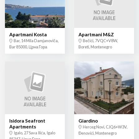
Apartmani Kosta
Apartmani M&Z
Bar, 14 Mila Damjanoviča,
Bečići, 7VQC+V8W,
Bar 85000, Црна Гора
Boreti, Montenegro
Isidora Seafront
Giardino
Apartments
Herceg Novi, CJQ6+W3V,
Igalo, 27 Sava Ilića, Igalo
Đenovići, Montenegro