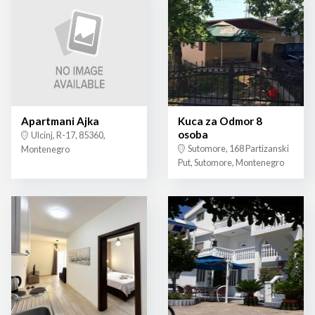
Apartmani Ajka
Kuca za Odmor 8
osoba
Ulcinj, R-17, 85360,
Sutomore, 168 Partizanski
Montenegro
Put, Sutomore, Montenegro