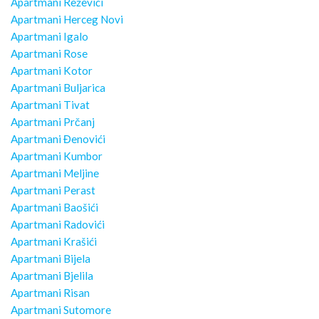
Apartmani Reževići
Apartmani Herceg Novi
Apartmani Igalo
Apartmani Rose
Apartmani Kotor
Apartmani Buljarica
Apartmani Tivat
Apartmani Prčanj
Apartmani Đenovići
Apartmani Kumbor
Apartmani Meljine
Apartmani Perast
Apartmani Baošići
Apartmani Radovići
Apartmani Krašići
Apartmani Bijela
Apartmani Bjelila
Apartmani Risan
Apartmani Sutomore