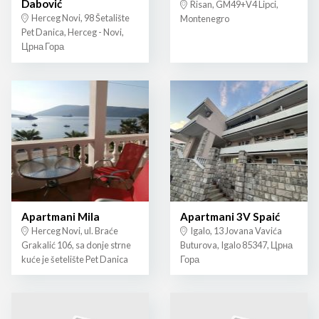
Dabović
Risan, GM49+V4 Lipci,
Herceg Novi, 98 Šetalište
Montenegro
Pet Danica, Herceg - Novi,
Црна Гора
Apartmani Mila
Apartmani 3V Spaić
Herceg Novi, ul. Braće
Igalo, 13 Jovana Vavića
Grakalić 106, sa donje strne
Buturova, Igalo 85347, Црна
kuće je šetelište Pet Danica
Гора