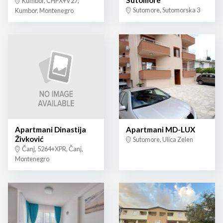
Sutomore
Kumbor, CHPX+V27,
Sutomore, Sutomorska 3
Kumbor, Montenegro
Apartmani Dinastija
Apartmani MD-LUX
Živković
Sutomore, Ulica Zelen
Čanj, 5264+XPR, Čanj,
Montenegro