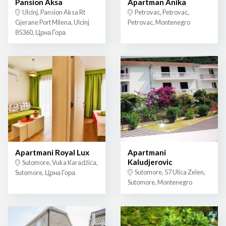
Pansion Aksa
Apartman Anika
Ulcinj, Pansion Aksa Rt
Petrovac, Petrovac,
Gjerane Port Milena, Ulcinj
Petrovac, Montenegro
85360, Црна Гора
Apartmani Royal Lux
Apartmani
Kaludjerovic
Sutomore, Vuka Karadžića,
Sutomore, 57 Ulica Zelen,
Sutomore, Црна Гора
Sutomore, Montenegro