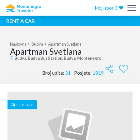
Moj izbor
0
RENT A CAR
Naslovna
Budva
Apartman Svetlana
Apartman Svetlana
Budva, Budva Bus Station, Budva, Montenegro
Broj upita:
31
Posjete:
1819
Cijena na upit