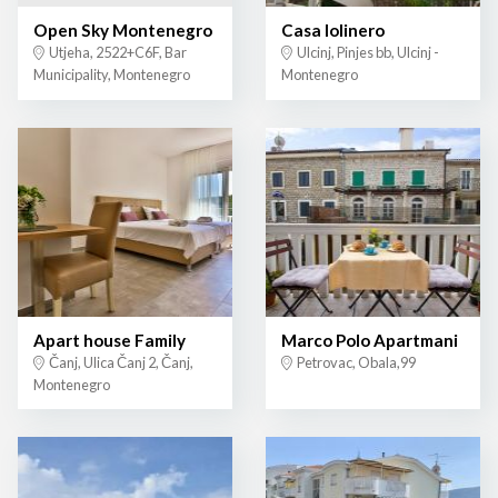
Open Sky Montenegro
Casa lolinero
Utjeha, 2522+C6F, Bar
Ulcinj, Pinjes bb, Ulcinj -
Municipality, Montenegro
Montenegro
Apart house Family
Marco Polo Apartmani
Čanj, Ulica Čanj 2, Čanj,
Petrovac, Obala,99
Montenegro