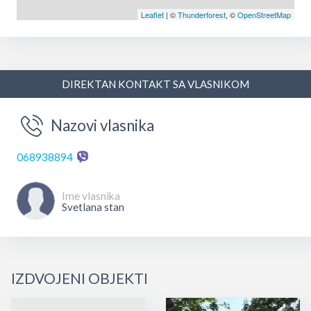
Leaflet
| ©
Thunderforest
, ©
OpenStreetMap
DIREKTAN KONTAKT SA VLASNIKOM
Nazovi vlasnika
068938894
Ime vlasnika
Svetlana stan
IZDVOJENI OBJEKTI