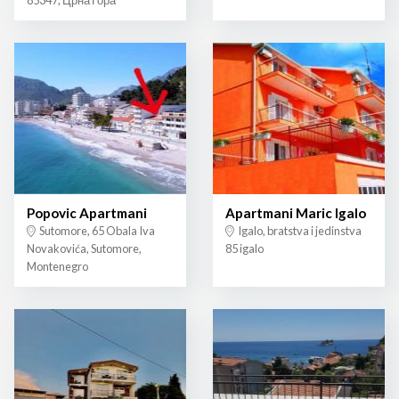
85347, Црна Гора
Popovic Apartmani
Apartmani Maric Igalo
Sutomore, 65 Obala Iva
Igalo, bratstva i jedinstva
Novakovića, Sutomore,
85 igalo
Montenegro