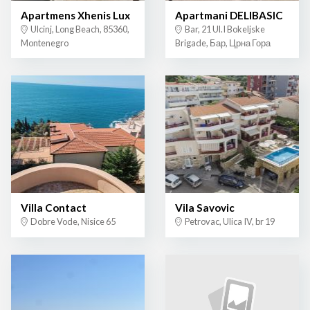
Apartmens Xhenis Lux
Apartmani DELIBASIC
Ulcinj, Long Beach, 85360,
Bar, 21 Ul.I Bokeljske
Montenegro
Brigade, Бар, Црна Гора
Villa Contact
Vila Savovic
Dobre Vode, Nisice 65
Petrovac, Ulica IV, br 19