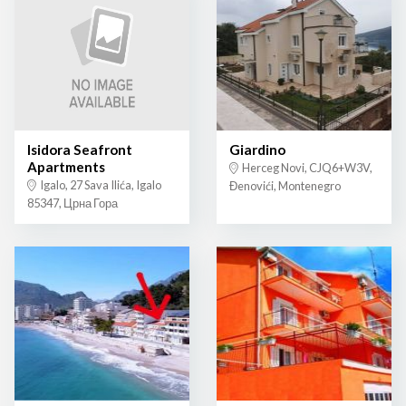
Isidora Seafront
Giardino
Apartments
Herceg Novi, CJQ6+W3V,
Igalo, 27 Sava Ilića, Igalo
Đenovići, Montenegro
85347, Црна Гора