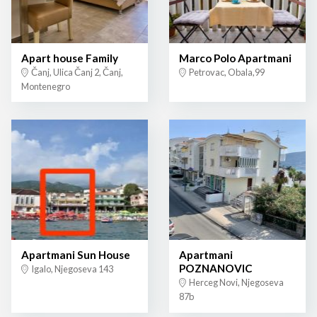
Apart house Family
Marco Polo Apartmani
Čanj, Ulica Čanj 2, Čanj,
Petrovac, Obala,99
Montenegro
Apartmani Sun House
Apartmani
POZNANOVIC
Igalo, Njegoseva 143
Herceg Novi, Njegoseva
87b