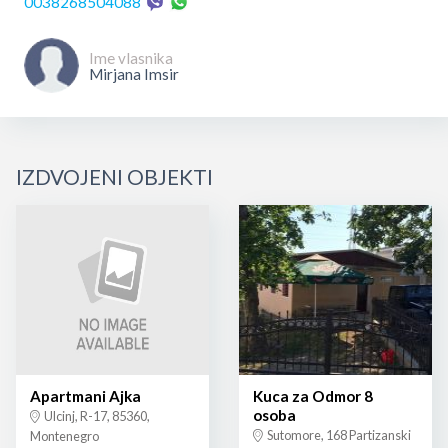
0038268504088
Ime vlasnika
Mirjana Imsir
IZDVOJENI OBJEKTI
Apartmani Ajka
Kuca za Odmor 8
osoba
Ulcinj, R-17, 85360,
Sutomore, 168 Partizanski
Montenegro