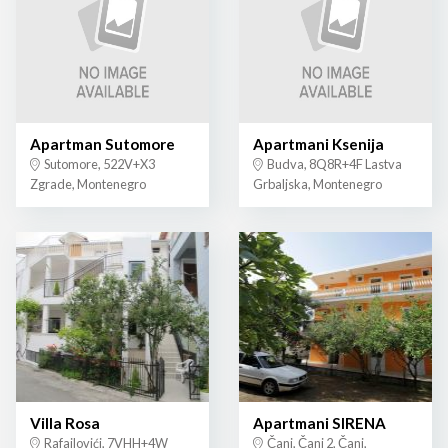
Apartman Sutomore
Apartmani Ksenija
Sutomore, 522V+X3
Budva, 8Q8R+4F Lastva
Zgrade, Montenegro
Grbaljska, Montenegro
Villa Rosa
Apartmani SIRENA
Rafailovići, 7VHH+4W
Čanj, Čanj 2, Čanj,