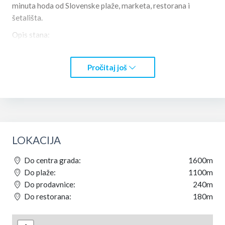
minuta hoda od Slovenske plaže, marketa, restorana i
šetališta.
Opis stana:
prostran dnevni boravak sa udobnom sofom
Pročitaj još
potpuno opremljena kuhinja (šporet, frižider, posuđe)
odvojena spavaća soba sa bračnim krevetom
moderno kupatilo
terasa
brzi Wi‑Fi, klima, TV, mašina za veš
LOKACIJA
javni parking, zonski parking
Do centra grada:
1600m
Do plaže:
1100m
Kapacitet: 2–4 osobe
Do prodavnice:
240m
Do restorana:
180m