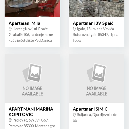
Apartmani Mila
Apartmani 3V Spaić
Herceg Novi, ul. Braće
Igalo, 13 Jovana Vavića
Grakalić 106, sa donje strne
Buturova, Igalo 85347, Црна
kuće je šetelište Pet Danica
Гора
APARTMANI MARINA
Apartmani SIMIC
KOPITOVIC
Buljarica, Djurdjevo brdo
Petrovac, 6W5V+G67,
bb
Petrovac 85300, Montenegro