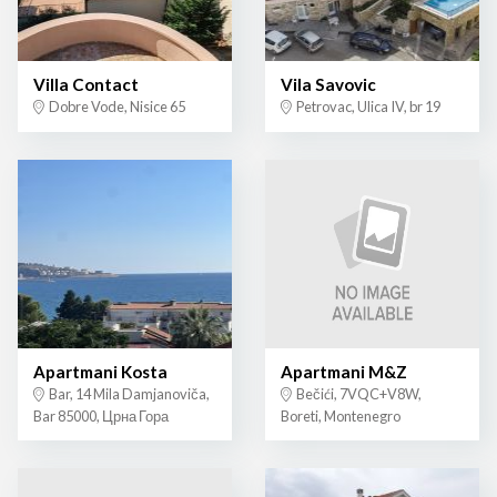
Villa Contact
Vila Savovic
Dobre Vode, Nisice 65
Petrovac, Ulica IV, br 19
Apartmani Kosta
Apartmani M&Z
Bar, 14 Mila Damjanoviča,
Bečići, 7VQC+V8W,
Bar 85000, Црна Гора
Boreti, Montenegro