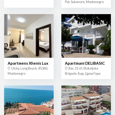
Put, Sutomore, Montenegro
Apartmens Xhenis Lux
Apartmani DELIBASIC
Ulcinj, Long Beach, 85360,
Bar, 21 Ul.I Bokeljske
Montenegro
Brigade, Бар, Црна Гора