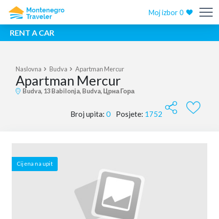
Moj izbor
0
RENT A CAR
Naslovna
Budva
Apartman Mercur
Apartman Mercur
Budva, 13 Babilonja, Budva, Црна Гора
Broj upita:
0
Posjete:
1752
Cijena na upit