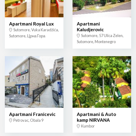
Apartmani Royal Lux
Apartmani
Kaludjerovic
Sutomore, Vuka Karadžića,
Sutomore, 57 Ulica Zelen,
Sutomore, Црна Гора
Sutomore, Montenegro
Apartmani Franicevic
Apartmani & Auto
kamp NIRVANA
Petrovac, Obala 9
Kumbor