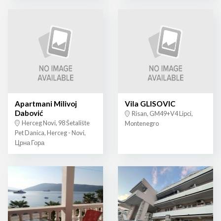
Apartmani Milivoj
Vila GLISOVIC
Dabović
Risan, GM49+V4 Lipci,
Herceg Novi, 98 Šetalište
Montenegro
Pet Danica, Herceg - Novi,
Црна Гора