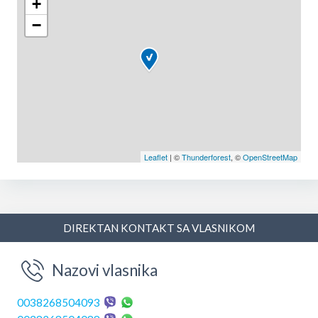
+
−
Leaflet
| ©
Thunderforest
, ©
OpenStreetMap
DIREKTAN KONTAKT SA VLASNIKOM
Nazovi vlasnika
0038268504093