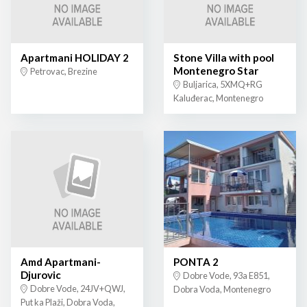
Apartmani HOLIDAY 2
Stone Villa with pool
Montenegro Star
Petrovac, Brezine
Buljarica, 5XMQ+RG
Kaluđerac, Montenegro
Amd Apartmani-
PONTA 2
Djurovic
Dobre Vode, 93a E851,
Dobre Vode, 24JV+QWJ,
Dobra Voda, Montenegro
Put ka Plaži, Dobra Voda,