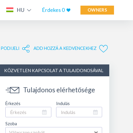
HU
Érdekes
0
OWNERS
PODIJELI
ADD HOZZÁ A KEDVENCEKHEZ
KÖZVETLEN KAPCSOLAT A TULAJDONOSÁVAL
Tulajdonos elérhetősége
Érkezés
Indulás
Szoba