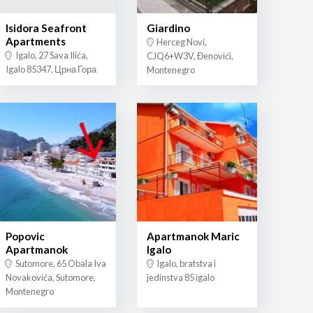
Isidora Seafront
Giardino
Apartments
Herceg Novi,
Igalo, 27 Sava Ilića,
CJQ6+W3V, Đenovići,
Igalo 85347, Црна Гора
Montenegro
Popovic
Apartmanok Maric
Apartmanok
Igalo
Sutomore, 65 Obala Iva
Igalo, bratstva i
Novakovića, Sutomore,
jedinstva 85 igalo
Montenegro