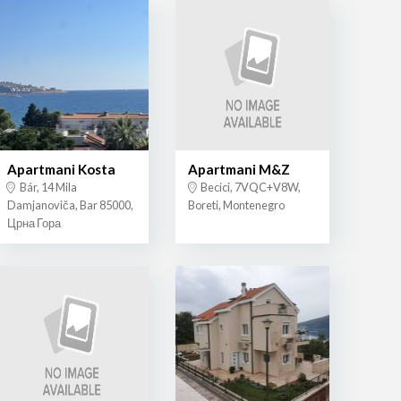
Apartmani Kosta
Apartmani M&Z
Bár, 14 Mila
Becici, 7VQC+V8W,
Damjanoviča, Bar 85000,
Boreti, Montenegro
Црна Гора