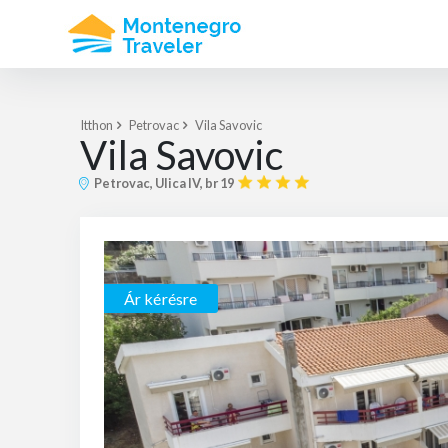
Itthon
Petrovac
Vila Savovic
Vila Savovic
Petrovac, Ulica IV, br 19
Ár kérésre