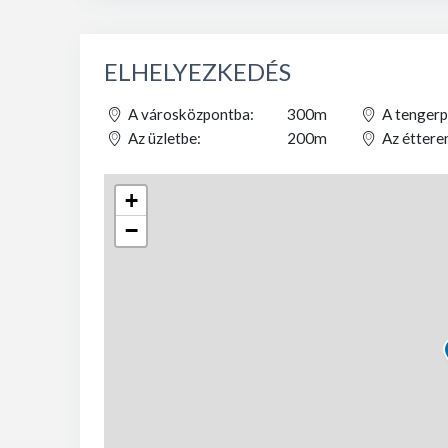
ELHELYEZKEDÉS
A városközpontba:
300m
A tengerp
Az üzletbe:
200m
Az éttere
+
−