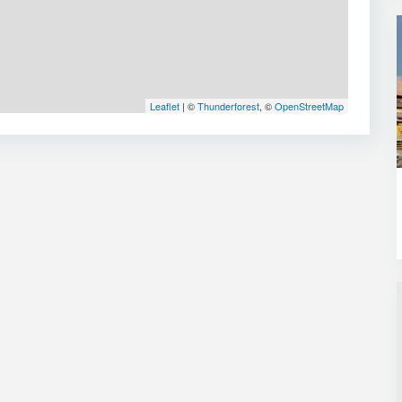
Leaflet
| ©
Thunderforest
, ©
OpenStreetMap