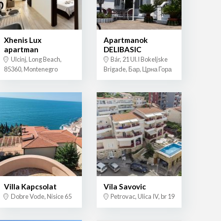
Xhenis Lux
Apartmanok
apartman
DELIBASIC
Ulcinj, Long Beach,
Bár, 21 Ul.I Bokeljske
85360, Montenegro
Brigade, Бар, Црна Гора
Villa Kapcsolat
Vila Savovic
Dobre Vode, Nisice 65
Petrovac, Ulica IV, br 19