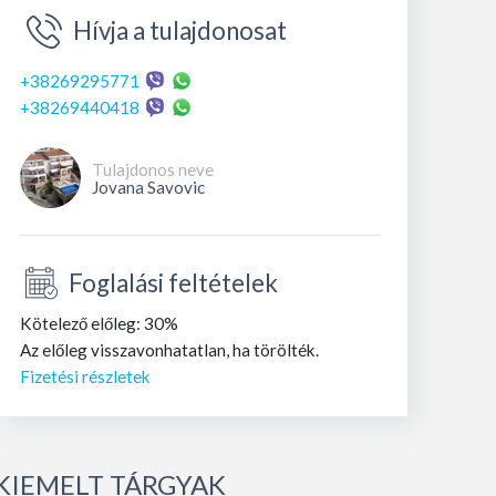
Hívja a tulajdonosat
+38269295771
+38269440418
Tulajdonos neve
Jovana Savovic
Foglalási feltételek
Kötelező előleg: 30%
Az előleg visszavonhatatlan, ha törölték.
Fizetési részletek
KIEMELT TÁRGYAK