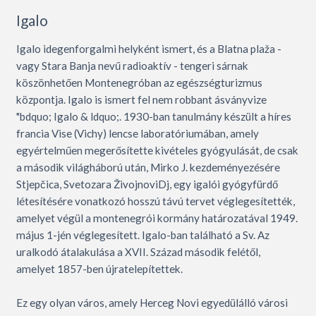
Igalo
Igalo idegenforgalmi helyként ismert, és a Blatna plaža -
vagy Stara Banja nevű radioaktív - tengeri sárnak
köszönhetően Montenegróban az egészségturizmus
központja. Igalo is ismert fel nem robbant ásványvize
"bdquo; Igalo & ldquo;. 1930-ban tanulmány készült a híres
francia Vise (Vichy) lencse laboratóriumában, amely
egyértelműen megerősítette kivételes gyógyulását, de csak
a második világháború után, Mirko J. kezdeményezésére
Stjepčica, Svetozara ŽivojnoviDj, egy igalói gyógyfürdő
létesítésére vonatkozó hosszú távú tervet véglegesítették,
amelyet végül a montenegrói kormány határozatával 1949.
május 1-jén véglegesített. Igalo-ban található a Sv. Az
uralkodó átalakulása a XVII. Század második felétől,
amelyet 1857-ben újratelepítettek.
Ez egy olyan város, amely Herceg Novi egyedülálló városi