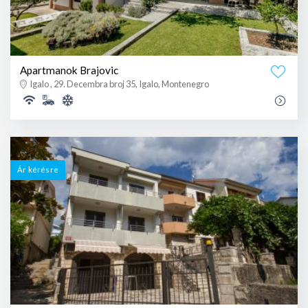
Apartmanok Brajovic
Igalo , 29. Decembra broj 35, Igalo, Montenegro
Ár kérésre