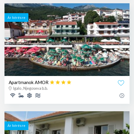
Ár kérésre
Apartmanok AMOR
Igalo , Njegoseva b.b.
Ár kérésre