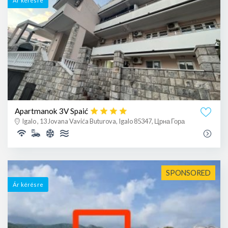
Ár kérésre
Apartmanok 3V Spaić
Igalo , 13 Jovana Vavića Buturova, Igalo 85347, Црна Гора
SPONSORED
Ár kérésre