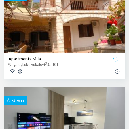
Apartments Mila
Igalo , Luke VukaloviÄ‡a 101
Ár kérésre