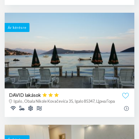
Ár kérésre
DAVID lakások
Igalo , Obala Nikole Kovačevića 35, Igalo 85347, Црна Гора