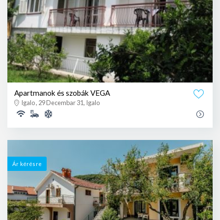
Apartmanok és szobák VEGA
Igalo , 29 Decembar 31, Igalo
Ár kérésre