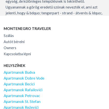
egység, de különleges településnek is tekinthető.
Ugyanannak a görög eredetű szónak nevezték el, ami azt
jelenti, hogy & bdquo; tengerpart - strand - átverés & ldquo;.
MONTENEGRO TRAVELER
Szállás
Autót bérelni
Owners
Kapcsolatba lépni
HELYSZÍNEK
Apartmanok Budva
Apartmanok Dobre Vode
Apartmanok Becici
Apartmanok Rafailovići
Apartmanok Petrovac
Apartmanok St. Stefan
Apartmanok Reževići