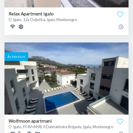
Relax Apartment Igalo
Igalo , 12a Osiječka, Igalo, Montenegro
Ár kérésre
Wolfmoon apartmani
Igalo , FF4V+M98, II Dalmatinske Brigade, Igalo, Montenegro