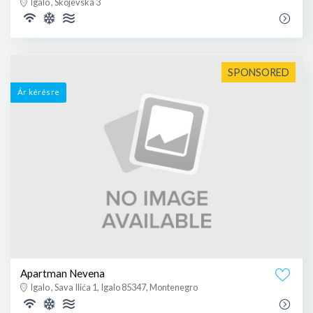
Igalo , Skojevska 3
SPONSORED
Ár kérésre
Apartman Nevena
Igalo , Sava Ilića 1, Igalo 85347, Montenegro