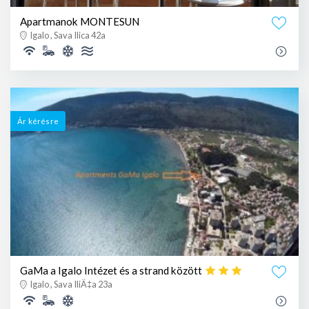
Apartmanok MONTESUN
Igalo , Sava Ilica 42a
Ár kérésre
GaMa a Igalo Intézet és a strand között
Igalo , Sava IliÄ‡a 23a