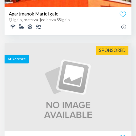
Apartmanok Maric Igalo
Igalo , bratstva i jedinstva 85 igalo
SPONSORED
Ár kérésre