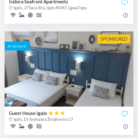
Isidora Seafront Apartments
Igalo , 27 Sava Ilića, Igalo 85347, Црна Гора
SPONSORED
Ár kérésre
Guest House Igalo
Igalo , Dr Svetozara Živojinovića 17