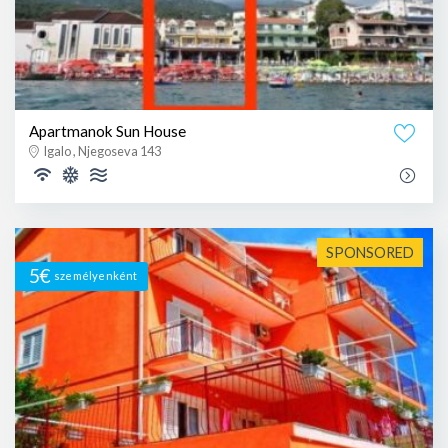
Apartmanok Sun House
Igalo , Njegoseva 143
SPONSORED
5€
személyenként