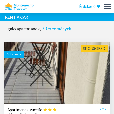
Érdekes
0
RENT A CAR
Igalo apartmanok,
30 eredmények
SPONSORED
Ár kérésre
Apartmanok Vucetic