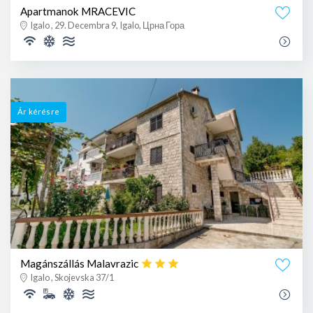
Apartmanok MRACEVIC
Igalo , 29. Decembra 9, Igalo, Црна Гора
Ár kérésre
Magánszállás Malavrazic
Igalo , Skojevska 37/1