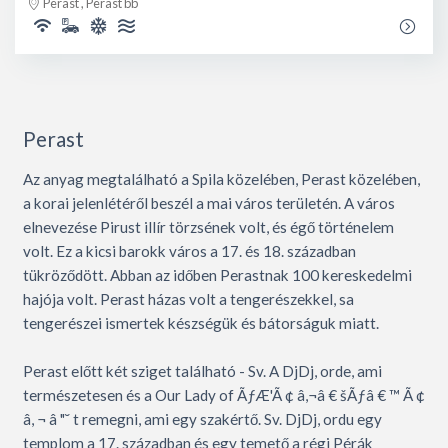
Perast , Perast bb
Perast
Az anyag megtalálható a Spila közelében, Perast közelében,
a korai jelenlétéről beszél a mai város területén. A város
elnevezése Pirust illír törzsének volt, és égő történelem
volt. Ez a kicsi barokk város a 17. és 18. században
tükröződött. Abban az időben Perastnak 100 kereskedelmi
hajója volt. Perast házas volt a tengerészekkel, sa
tengerészei ismertek készségük és bátorságuk miatt.
Perast előtt két sziget található - Sv. A DjDj, orde, ami
természetesen és a Our Lady of ÃƒÆ'Ã ¢ â,¬â € šÃƒâ € ™ Ã ¢
â, ¬ â "˘ t remegni, ami egy szakértő. Sv. DjDj, ordu egy
templom a 17. században és egy temető a régi Pérák