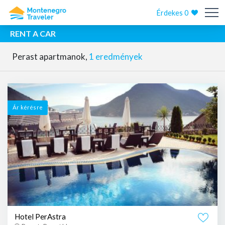
Érdekes
0
RENT A CAR
Perast apartmanok,
1 eredmények
Ár kérésre
Hotel PerAstra