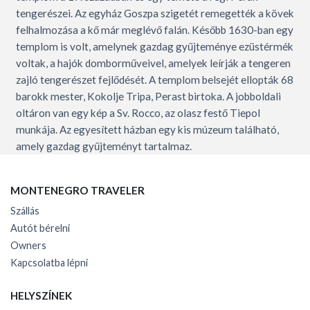
tengerészei. Az egyház Goszpa szigetét remegették a kövek
felhalmozása a kő már meglévő falán. Később 1630-ban egy
templom is volt, amelynek gazdag gyűjteménye ezüstérmék
voltak, a hajók domborműveivel, amelyek leírják a tengeren
zajló tengerészet fejlődését. A templom belsejét ellopták 68
barokk mester, Kokolje Tripa, Perast birtoka. A jobboldali
oltáron van egy kép a Sv. Rocco, az olasz festő Tiepol
munkája. Az egyesített házban egy kis múzeum található,
amely gazdag gyűjteményt tartalmaz.
MONTENEGRO TRAVELER
Szállás
Autót bérelni
Owners
Kapcsolatba lépni
HELYSZÍNEK