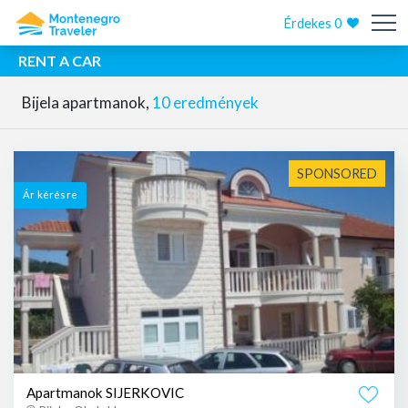
Érdekes
0
RENT A CAR
Bijela apartmanok,
10 eredmények
SPONSORED
Ár kérésre
Apartmanok SIJERKOVIC