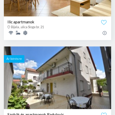
Ilic apartmanok
Bijela , ulica Sloge br. 21
Ár kérésre
Szobák és apartmanok Radulovic