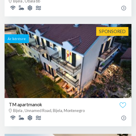
Bijela , Obala bb
SPONSORED
Ár kérésre
TM apartmanok
Bijela , Unnamed Road, Bijela, Montenegro