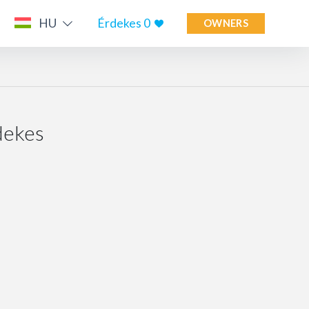
HU
Érdekes
0
OWNERS
dekes