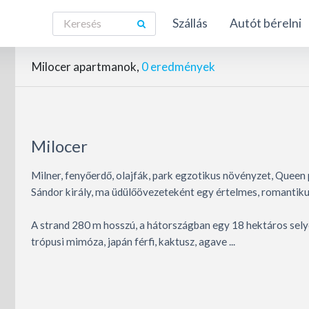
Szállás
Autót bérelni
Milocer apartmanok,
0 eredmények
Milocer
Milner, fenyőerdő, olajfák, park egzotikus növényzet, Queen 
Sándor király, ma üdülőövezeteként egy értelmes, romantiku
A strand 280 m hosszú, a hátországban egy 18 hektáros selyem
trópusi mimóza, japán férfi, kaktusz, agave ...