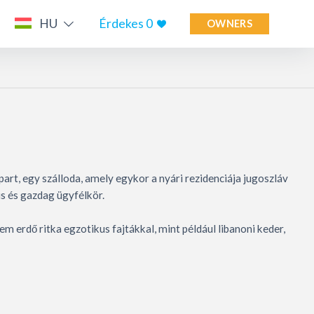
HU
Érdekes
0
OWNERS
part, egy szálloda, amely egykor a nyári rezidenciája jugoszláv
s és gazdag ügyfélkör.
 erdő ritka egzotikus fajtákkal, mint például libanoni keder,